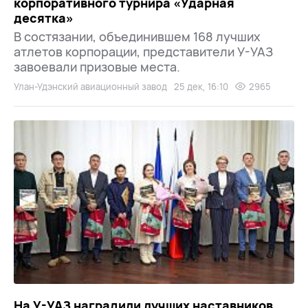
корпоративного турнира «Ударная
десятка»
В состязании, объединившем 168 лучших
атлетов корпорации, представители У-УАЗ
завоевали призовые места.
Улан-Удэнский авиационный завод
25 дек, 16:10
2965
На У-УАЗ наградили лучших наставников