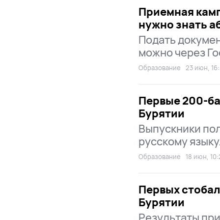
Приемная камп
нужно знать а
Подать докумен
можно через Го
Образование
23 июн, 16
Первые 200-ба
Бурятии
Выпускники по
русскому языку
Образование
18 июн, 10
Первых стобал
Бурятии
Результаты при