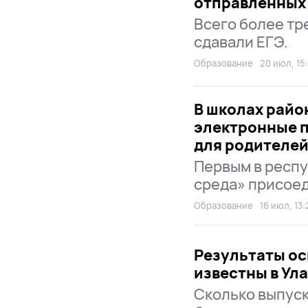
отправленных 
Всего более тре
сдавали ЕГЭ.
Образование
20 июл, 15:
В школах райо
электронные 
для родителе
Первым в респу
среда» присое
Образование
16 июл, 13:
Результаты ос
известны в Ул
Сколько выпус