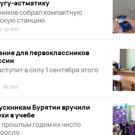
угу-астматику
ников собрал компактную
скую станцию.
3
3051
ание для первоклассников
ссии
ступит в силу 1 сентября этого
2
3303
ускникам Бурятии вручили
хи в учебе
 прошлым годом их число
росло.