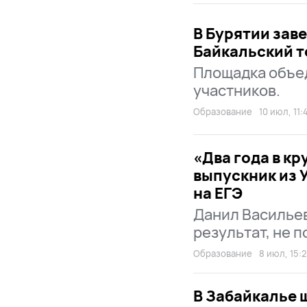
В Бурятии зав
Байкальский 
Площадка объе
участников.
Образование
10 июл, 11:
«Два года в кр
выпускник из 
на ЕГЭ
Данил Васильев
результат, не 
Образование
8 июл, 15:
В Забайкалье 