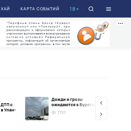
18+
РХАЙ
КАРТА СОБЫТИЙ
Дожди и грозы
 ДТП с
ожидаются в Бурятии
в Улан-
7757