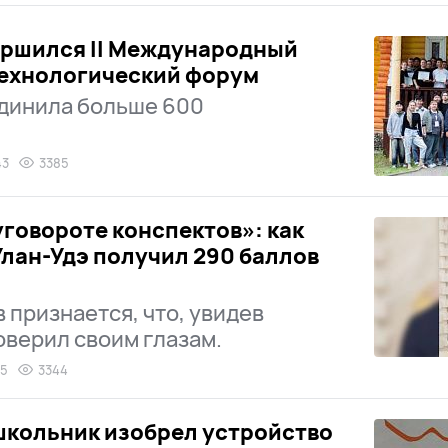
ершился II Международный
технологический форум
динила больше 600
43
3385
уговороте конспектов»: как
Улан-Удэ получил 290 баллов
 признается, что, увидев
поверил своим глазам.
25
3344
школьник изобрел устройство