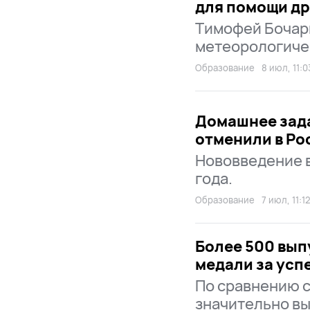
для помощи др
Тимофей Бочар
метеорологиче
Образование
8 июл, 11:0
Домашнее зад
отменили в Ро
Нововведение в
года.
Образование
7 июл, 11:1
Более 500 вып
медали за успе
По сравнению с
значительно вы