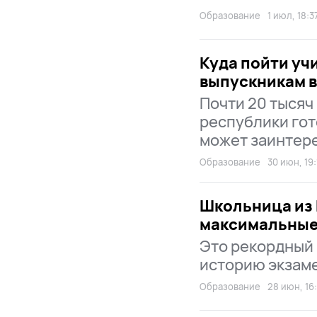
Образование
1 июл, 18:3
Куда пойти уч
выпускникам в
Почти 20 тысяч
республики гот
может заинтер
Образование
30 июн, 19:
Школьница из 
максимальные
Это рекордный 
историю экзам
Образование
28 июн, 16