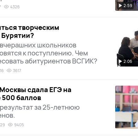
2:59
7
4326
иться творческим
 Бурятии?
 вчерашних школьников
овятся к поступлению. Чем
есовать абитуриентов ВСГИК?
2:06
16
3617
Москвы сдала ЕГЭ на
 500 баллов
результат за 25-летнюю
енов.
:29
9405