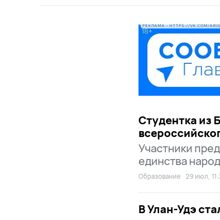
РЕКЛАМА • HTTPS://VK.COM/ARI
Студентка из 
всероссийског
Участники пред
единства народ
Образование
29 июл, 11:
В Улан-Удэ ст