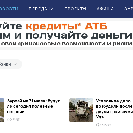
ОВОСТИ
ПЕРЕДАЧИ
ПРОЕКТЫ
АФИША
ЗУ
брики
Зурхай на 31 июля: будут
Уголовное дело
ли сегодня полезные
возбудили после
встречи
двумя трамваями 
Удэ
9611
9382