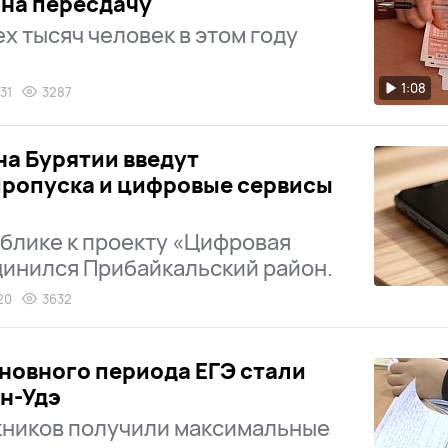
на пересдачу
х тысяч человек в этом году
1:08
31
3287
на Бурятии введут
пропуска и цифровые сервисы
й
блике к проекту «Цифровая
динился Прибайкальский район.
20
3632
новного периода ЕГЭ стали
ан-Удэ
кников получили максимальные