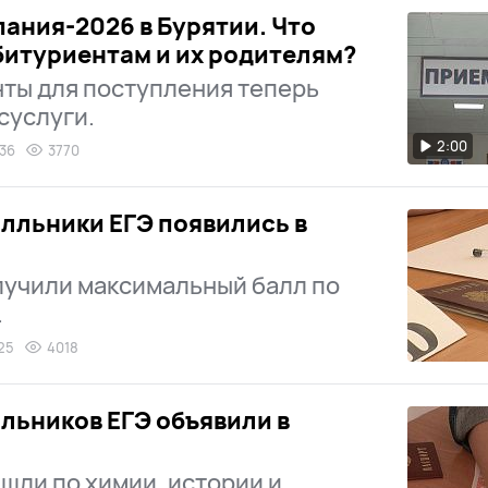
ания-2026 в Бурятии. Что
битуриентам и их родителям?
ты для поступления теперь
суслуги.
2:00
:36
3770
лльники ЕГЭ появились в
лучили максимальный балл по
.
:25
4018
льников ЕГЭ объявили в
шли по химии, истории и