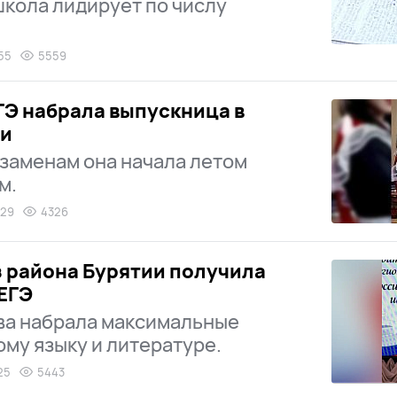
 школа лидирует по числу
:55
5559
ЕГЭ набрала выпускница в
ии
кзаменам она начала летом
м.
:29
4326
 района Бурятии получила
 ЕГЭ
ва набрала максимальные
ому языку и литературе.
25
5443