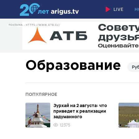
LIVE
Н
РЕКЛАМА • HTTPS://WWW.ATB.SU/
Образование
Ру
ПОПУЛЯРНОЕ
Зурхай на 2 августа: что
приведет к реализации
задуманного
12375