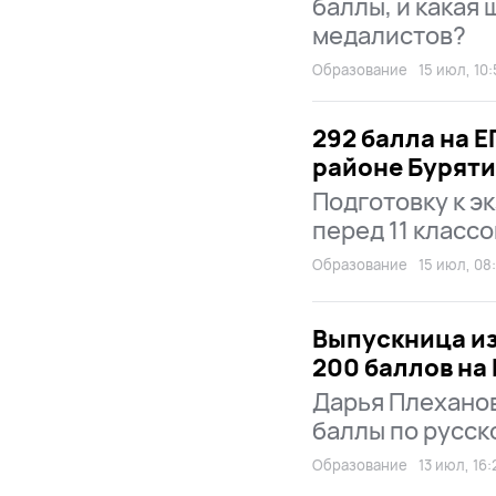
баллы, и какая
медалистов?
Образование
15 июл, 10
292 балла на 
районе Бурят
Подготовку к э
перед 11 классо
Образование
15 июл, 08
Выпускница из
200 баллов на
Дарья Плехано
баллы по русск
Образование
13 июл, 16: