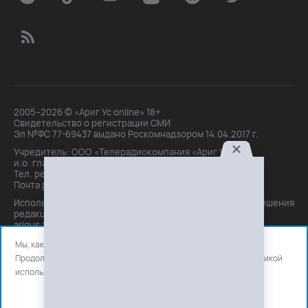
2005–2026 © «Ариг Ус online» 18+
Свидетельство о регистрации СМИ
Эл №ФС 77-69437 выдано Роскомнадзором 14.04.2017 г.
Учредитель: ООО «Телерадиокомпания «Ариг Ус»,
и.о. главного редактора: Маханова О.Б.
Тел. peдakции: +7(3012)21-30-14,
Почта peдakции: editor@arigus.tv
Использование материалов только с письменного разрешения
редакции. При цитировании прямая активная ссылка на
arigus.tv обязательна.
Мы, как и все используем файлы cookie и сервисы аналитики.
Продолжая использовать сайт, вы соглашаетесь с нашей
политикой
использования
файлов cookie и счетчиков аналитики.