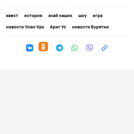
квест
история
знай наших
шоу
игра
новости Улан-Удэ
Ариг Ус
новости Бурятии