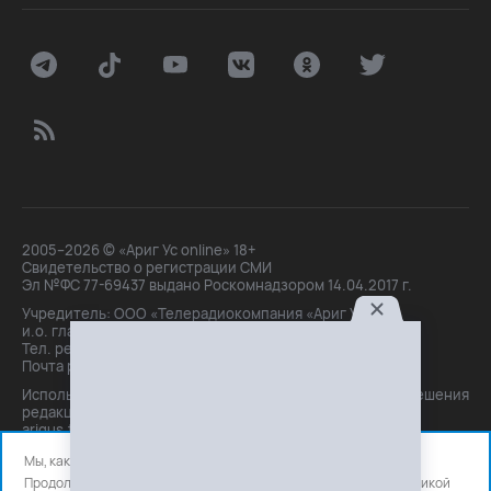
2005–2026 © «Ариг Ус online» 18+
Свидетельство о регистрации СМИ
Эл №ФС 77-69437 выдано Роскомнадзором 14.04.2017 г.
Учредитель: ООО «Телерадиокомпания «Ариг Ус»,
и.о. главного редактора: Маханова О.Б.
Тел. peдakции: +7(3012)21-30-14,
Почта peдakции: editor@arigus.tv
Использование материалов только с письменного разрешения
редакции. При цитировании прямая активная ссылка на
arigus.tv обязательна.
Мы, как и все используем файлы cookie и сервисы аналитики.
Продолжая использовать сайт, вы соглашаетесь с нашей
политикой