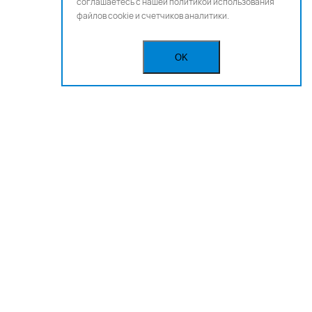
соглашаетесь с нашей
политикой использования
файлов cookie и счетчиков аналитики.
OK
Бегущая строка
Реклама
Вакансии
Политика конфиденциальности