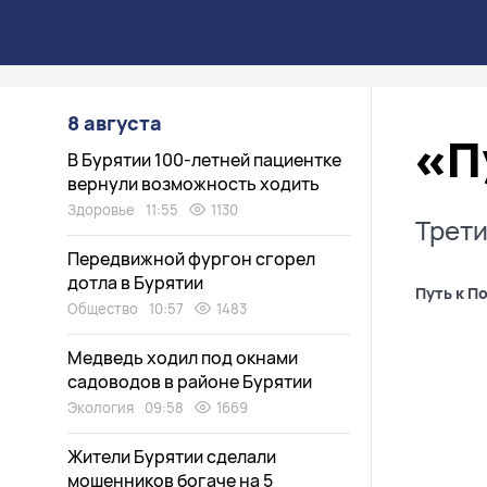
8 августа
«П
В Бурятии 100-летней пациентке
вернули возможность ходить
Здоровье
11:55
1130
Трети
Передвижной фургон сгорел
дотла в Бурятии
Путь к П
Общество
10:57
1483
Медведь ходил под окнами
садоводов в районе Бурятии
Экология
09:58
1669
Жители Бурятии сделали
мошенников богаче на 5