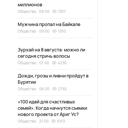
миллионов
Общество
09:56
1307
Мужчина пропал на Байкале
Общество
09:00
1350
Зурхай на 8 августа: можно ли
сегодня стричь волосы
Общество
07:00
4230
Дожди, грозы и ливни пройдут в
Бурятии
Общество
06:00
2792
«100 идей для счастливых
семей». Когда начнутся съемки
нового проекта от Ариг Ус?
Общество
21:00
6313