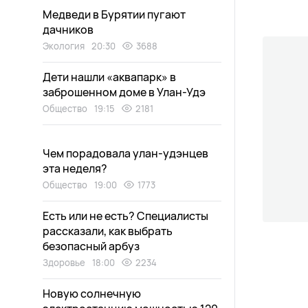
Медведи в Бурятии пугают
дачников
Экология
20:30
3688
Дети нашли «аквапарк» в
заброшенном доме в Улан-Удэ
Общество
19:15
2181
Чем порадовала улан-удэнцев
эта неделя?
Общество
19:00
1773
Есть или не есть? Специалисты
рассказали, как выбрать
безопасный арбуз
Здоровье
18:00
2234
Новую солнечную