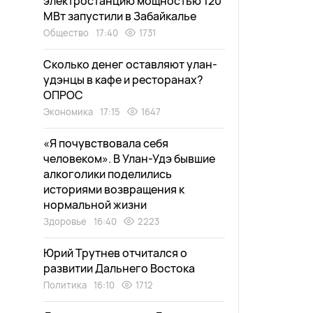
электростанцию мощностью 120
МВт запустили в Забайкалье
Общество
17:40
1731
Сколько денег оставляют улан-
удэнцы в кафе и ресторанах?
ОПРОС
Экономика
17:15
1647
«Я почувствовала себя
человеком». В Улан-Удэ бывшие
алкоголики поделились
историями возвращения к
нормальной жизни
Здоровье
16:40
2223
Юрий Трутнев отчитался о
развитии Дальнего Востока
Политика
16:10
1712