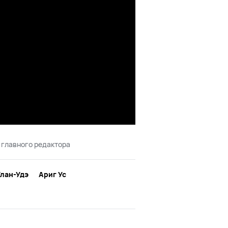
 главного редактора
Улан-Удэ
Ариг Ус