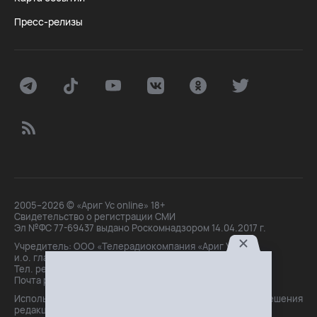
Пресс-релизы
2005–2026 © «Ариг Ус online» 18+
Свидетельство о регистрации СМИ
Эл №ФС 77-69437 выдано Роскомнадзором 14.04.2017 г.
Учредитель: ООО «Телерадиокомпания «Ариг Ус»,
и.о. главного редактора: Маханова О.Б.
Тел. peдakции: +7(3012)21-30-14,
Почта peдakции: editor@arigus.tv
Использование материалов только с письменного разрешения
редакции. При цитировании прямая активная ссылка на