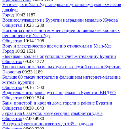
На въездах в Улан-Удэ завершают установку «умных» весов
для фур
Город
10:43
1187
Военнослужащего из Бурятии наградили медалью Жукова
Общество
10:28
1288
Погоня за призрачной компенсацией оставила без кровных
пенсионерку в Улан-Удэ
Общество
10:14
1208
Воду и электричество временно отключили в Улан-Удэ
Город
10:02
1531
«Бывшая» коллега опустошила счет жительницу Бурятии
Общество
09:48
1272
Три лесных пожара вспыхнули из-за сухой грозы в Бурятии
Экология
09:33
1189
Больше 80 тысяч потратил в фальшивом интернет-магазине
житель Бурятии
Общество
09:16
1500
Водитель «потерял» груз на перевале в Бурятии. ВИДЕО
Общество
09:00
1514
Баня, пристрой и кровля дома горели в районе Бурятии
Общество
08:30
1643
Зурхай на 6 августа: кому сегодня улыбнется удача
Общество
07:00
4930
Воздух в Бурятии прогреется до +35 градусов
Общество
06:00
3299