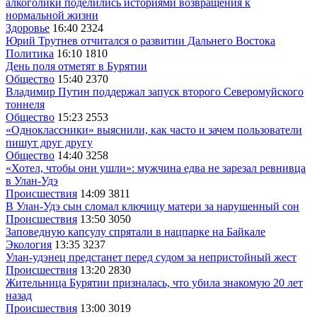
алкоголики поделились историями возвращения к
нормальной жизни
Здоровье
16:40
2324
Юрий Трутнев отчитался о развитии Дальнего Востока
Политика
16:10
1810
День поля отметят в Бурятии
Общество
15:40
2370
Владимир Путин поддержал запуск второго Северомуйского
тоннеля
Общество
15:23
2553
«Одноклассники» выяснили, как часто и зачем пользователи
пишут друг другу
Общество
14:40
3258
«Хотел, чтобы они ушли»: мужчина едва не зарезал ревнивца
в Улан-Удэ
Происшествия
14:09
3811
В Улан-Удэ сын сломал ключицу матери за нарушенный сон
Происшествия
13:50
3050
Заповедную капсулу спрятали в нацпарке на Байкале
Экология
13:35
3237
Улан-удэнец предстанет перед судом за непристойный жест
Происшествия
13:20
2830
Жительница Бурятии призналась, что убила знакомую 20 лет
назад
Происшествия
13:00
3019