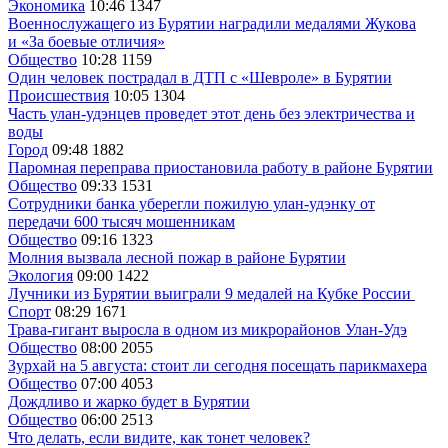
Экономика
10:46
1347
Военнослужащего из Бурятии наградили медалями Жукова
и «За боевые отличия»
Общество
10:28
1159
Один человек пострадал в ДТП с «Шевроле» в Бурятии
Происшествия
10:05
1304
Часть улан-удэнцев проведет этот день без электричества и
воды
Город
09:48
1882
Паромная переправа приостановила работу в районе Бурятии
Общество
09:33
1531
Сотрудники банка уберегли пожилую улан-удэнку от
передачи 600 тысяч мошенникам
Общество
09:16
1323
Молния вызвала лесной пожар в районе Бурятии
Экология
09:00
1422
Лучники из Бурятии выиграли 9 медалей на Кубке России
Спорт
08:29
1671
Трава-гигант выросла в одном из микрорайонов Улан-Удэ
Общество
08:00
2055
Зурхай на 5 августа: стоит ли сегодня посещать парикмахера
Общество
07:00
4053
Дождливо и жарко будет в Бурятии
Общество
06:00
2513
Что делать, если видите, как тонет человек?