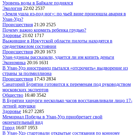
Уровень воды в Байкале поднялся
Экология
22:02
2537
«Земля ушла из-под ног»: по чьей вине произошла авария в
Улан-Удэ?
Происшествия
21:20
2525
Почему важно кормить ребенка грудью?
Здоровье
21:02
1717
Выжившие в Иркутской области пилоты находятся в
среднетяжелом состоянии
Происшествия
20:20
1673
Улан-удэнцы рассказали, удается ли им копить деньги
Экономика
20:16
1631
В Улан-Удэ иностранец пытался «отсрочить» выдворение из
страны за полмиллиона
Происшествия
17:43
2834
Санаторий Бурятии готовится к переменам под руководством
московских экспертов
Общество
16:40
3542
В Бурятии хирурги несколько часов восстанавливали лицо 17-
летней девушки
Здоровье
16:27
2285
Мемориал Победы в Улан-Удэ приобретает свой
окончательный вид
Город
16:07
1953
В Улан-Удэ стартовали открытые состязания по конному