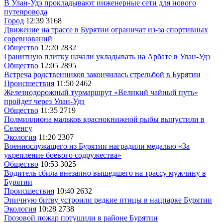
В Улан-Удэ прокладывают инженерные сети для нового
путепровода
Город
12:39
3168
Движение на трассе в Бурятии ограничат из-за спортивных
соревнований
Общество
12:20
2832
Гранитную плитку начали укладывать на Арбате в Улан-Удэ
Общество
12:05
2895
Встреча родственников закончилась стрельбой в Бурятии
Происшествия
11:50
2462
Железнодорожный турмаршрут «Великий чайный путь»
пройдет через Улан-Удэ
Общество
11:35
2719
Полмиллиона мальков краснокнижной рыбы выпустили в
Селенгу
Экология
11:20
2307
Военнослужащего из Бурятии наградили медалью «За
укрепление боевого содружества»
Общество
10:53
3025
Водитель сбила внезапно вышедшего на трассу мужчину в
Бурятии
Происшествия
10:40
2632
Эпичную битву устроили редкие птицы в нацпарке Бурятии
Экология
10:28
2738
Грозовой пожар потушили в районе Бурятии