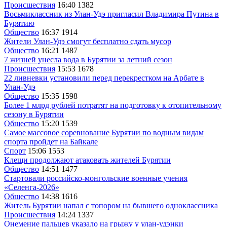
Происшествия
16:40
1382
Восьмиклассник из Улан-Удэ пригласил Владимира Путина в
Бурятию
Общество
16:37
1914
Жители Улан-Удэ смогут бесплатно сдать мусор
Общество
16:21
1487
7 жизней унесла вода в Бурятии за летний сезон
Происшествия
15:53
1678
22 ливневки установили перед перекрестком на Арбате в
Улан-Удэ
Общество
15:35
1598
Более 1 млрд рублей потратят на подготовку к отопительному
сезону в Бурятии
Общество
15:20
1539
Самое массовое соревнование Бурятии по водным видам
спорта пройдет на Байкале
Спорт
15:06
1553
Клещи продолжают атаковать жителей Бурятии
Общество
14:51
1477
Cтартовали российско-монгольские военные учения
«Селенга-2026»
Общество
14:38
1616
Житель Бурятии напал с топором на бывшего одноклассника
Происшествия
14:24
1337
Онемение пальцев указало на грыжу у улан-удэнки