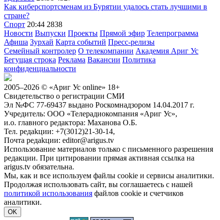
Как киберспортсменам из Бурятии удалось стать лучшими в
стране?
Спорт
20:44
2838
Новости
Выпуски
Проекты
Прямой эфир
Телепрограмма
Афиша
Зурхай
Карта событий
Пресс-релизы
Семейный контролер
О телекомпании
Академия Ариг Ус
Бегущая строка
Реклама
Вакансии
Политика
конфиденциальности
2005–2026 © «Ариг Ус online» 18+
Свидетельство о регистрации СМИ
Эл №ФС 77-69437 выдано Роскомнадзором 14.04.2017 г.
Учредитель: ООО «Телерадиокомпания «Ариг Ус»,
и.о. главного редактора: Маханова О.Б.
Тел. peдakции: +7(3012)21-30-14,
Почта peдakции: editor@arigus.tv
Использование материалов только с письменного разрешения
редакции. При цитировании прямая активная ссылка на
arigus.tv обязательна.
Мы, как и все используем файлы cookie и сервисы аналитики.
Продолжая использовать сайт, вы соглашаетесь с нашей
политикой использования
файлов cookie и счетчиков
аналитики.
OK