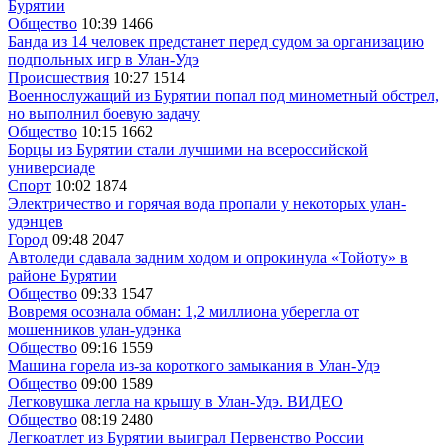
Бурятии
Общество
10:39
1466
Банда из 14 человек предстанет перед судом за организацию
подпольных игр в Улан-Удэ
Происшествия
10:27
1514
Военнослужащий из Бурятии попал под минометный обстрел,
но выполнил боевую задачу
Общество
10:15
1662
Борцы из Бурятии стали лучшими на всероссийской
универсиаде
Спорт
10:02
1874
Электричество и горячая вода пропали у некоторых улан-
удэнцев
Город
09:48
2047
Автоледи сдавала задним ходом и опрокинула «Тойоту» в
районе Бурятии
Общество
09:33
1547
Вовремя осознала обман: 1,2 миллиона уберегла от
мошенников улан-удэнка
Общество
09:16
1559
Машина горела из-за короткого замыкания в Улан-Удэ
Общество
09:00
1589
Легковушка легла на крышу в Улан-Удэ. ВИДЕО
Общество
08:19
2480
Легкоатлет из Бурятии выиграл Первенство России