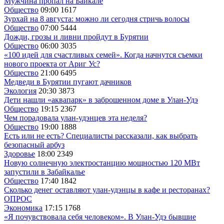
Мужчина пропал на Байкале
Общество
09:00
1617
Зурхай на 8 августа: можно ли сегодня стричь волосы
Общество
07:00
5444
Дожди, грозы и ливни пройдут в Бурятии
Общество
06:00
3035
«100 идей для счастливых семей». Когда начнутся съемки
нового проекта от Ариг Ус?
Общество
21:00
6495
Медведи в Бурятии пугают дачников
Экология
20:30
3873
Дети нашли «аквапарк» в заброшенном доме в Улан-Удэ
Общество
19:15
2367
Чем порадовала улан-удэнцев эта неделя?
Общество
19:00
1888
Есть или не есть? Специалисты рассказали, как выбрать
безопасный арбуз
Здоровье
18:00
2349
Новую солнечную электростанцию мощностью 120 МВт
запустили в Забайкалье
Общество
17:40
1842
Сколько денег оставляют улан-удэнцы в кафе и ресторанах?
ОПРОС
Экономика
17:15
1768
«Я почувствовала себя человеком». В Улан-Удэ бывшие