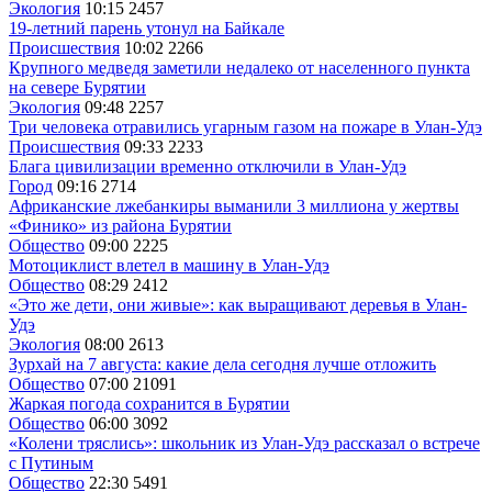
Экология
10:15
2457
19-летний парень утонул на Байкале
Происшествия
10:02
2266
Крупного медведя заметили недалеко от населенного пункта
на севере Бурятии
Экология
09:48
2257
Три человека отравились угарным газом на пожаре в Улан-Удэ
Происшествия
09:33
2233
Блага цивилизации временно отключили в Улан-Удэ
Город
09:16
2714
Африканские лжебанкиры выманили 3 миллиона у жертвы
«Финико» из района Бурятии
Общество
09:00
2225
Мотоциклист влетел в машину в Улан-Удэ
Общество
08:29
2412
«Это же дети, они живые»: как выращивают деревья в Улан-
Удэ
Экология
08:00
2613
Зурхай на 7 августа: какие дела сегодня лучше отложить
Общество
07:00
21091
Жаркая погода сохранится в Бурятии
Общество
06:00
3092
«Колени тряслись»: школьник из Улан-Удэ рассказал о встрече
с Путиным
Общество
22:30
5491