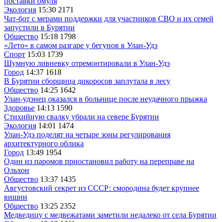
поставки омуля
Экология
15:30
2171
Чат-бот с мерами поддержки для участников СВО и их семей
запустили в Бурятии
Общество
15:18
1798
«Лето» в самом разгаре у бегунов в Улан-Удэ
Спорт
15:03
1739
Шумную ливневку отремонтировали в Улан-Удэ
Город
14:37
1618
В Бурятии сборщица дикоросов заплутала в лесу
Общество
14:25
1642
Улан-удэнец оказался в больнице после неудачного прыжка
Здоровье
14:13
1590
Стихийную свалку убрали на севере Бурятии
Экология
14:01
1474
Улан-Удэ поделят на четыре зоны регулирования
архитектурного облика
Город
13:49
1954
Один из паромов приостановил работу на переправе на
Ольхон
Общество
13:37
1435
Августовский секрет из СССР: смородина будет крупнее
вишни
Общество
13:25
2352
Медведицу с медвежатами заметили недалеко от села Бурятии