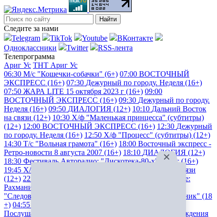
Найти
Следите за нами
Telegram
TikTok
Youtube
ВКонтакте
Одноклассники
Twitter
RSS-лента
Телепрограмма
Ариг Ус
ТНТ Ариг Ус
06:30
М/с "Кошечки-собачки" (6+)
07:00
ВОСТОЧНЫЙ
ЭКСПРЕСС (16+)
07:30
Дежурный по городу. Неделя (16+)
07:50
ЖАРА LITE 15 октября 2023 г (16+)
09:00
ВОСТОЧНЫЙ ЭКСПРЕСС (16+)
09:30
Дежурный по городу.
Неделя (16+)
09:50
ДИАЛОГИЯ (12+)
10:10
Дальний Восток
на связи (12+)
10:30
Х/ф "Маленькая принцесса" (субтитры)
(12+)
12:00
ВОСТОЧНЫЙ ЭКСПРЕСС (16+)
12:30
Дежурный
по городу. Неделя (16+)
12:50
Х/ф "Процесс" (субтитры) (12+)
14:30
Т/с "Вольная грамота" (16+)
18:00
Восточный экспресс -
Ретро-новости 8 августа 2007 (16+)
18:10
ДИАЛОГИЯ (12+)
18:30
Фестиваль Авторадио: "Дискотека-80-х" 2019г (16+)
19:45
Х/ф "Ва-банк" (16+)
21:40
Дальний Восток на связи
(12+)
22:00
ДИАЛОГИЯ (12+)
22:20
Послушаем вместе:
Рахманинов
23:00
Х/ф "Защитница" (18+)
00:35
Д/ф
"Следователь по призванию" (16+)
01:20
Х/ф "Отступник" (18
+)
04:55
МОЙ ОКРУГ. Юбилей столицы (12+)
05:00
Послушаем вместе: Мусоргский
05:40
Д/ф "Поэзия рождения