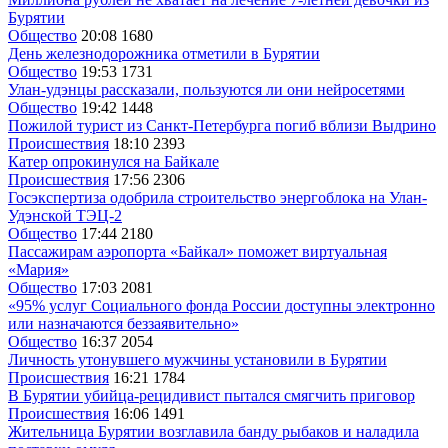
Бурятии
Общество
20:08
1680
День железнодорожника отметили в Бурятии
Общество
19:53
1731
Улан-удэнцы рассказали, пользуются ли они нейросетями
Общество
19:42
1448
Пожилой турист из Санкт-Петербурга погиб вблизи Выдрино
Происшествия
18:10
2393
Катер опрокинулся на Байкале
Происшествия
17:56
2306
Госэкспертиза одобрила строительство энергоблока на Улан-
Удэнской ТЭЦ-2
Общество
17:44
2180
Пассажирам аэропорта «Байкал» поможет виртуальная
«Мария»
Общество
17:03
2081
«95% услуг Социального фонда России доступны электронно
или назначаются беззаявительно»
Общество
16:37
2054
Личность утонувшего мужчины установили в Бурятии
Происшествия
16:21
1784
В Бурятии убийца-рецидивист пытался смягчить приговор
Происшествия
16:06
1491
Жительница Бурятии возглавила банду рыбаков и наладила