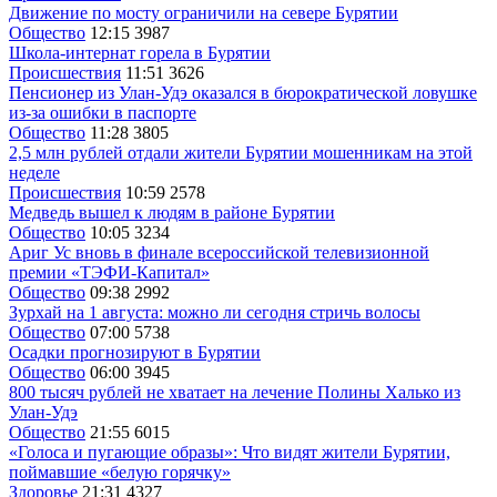
Движение по мосту ограничили на севере Бурятии
Общество
12:15
3987
Школа-интернат горела в Бурятии
Происшествия
11:51
3626
Пенсионер из Улан-Удэ оказался в бюрократической ловушке
из-за ошибки в паспорте
Общество
11:28
3805
2,5 млн рублей отдали жители Бурятии мошенникам на этой
неделе
Происшествия
10:59
2578
Медведь вышел к людям в районе Бурятии
Общество
10:05
3234
Ариг Ус вновь в финале всероссийской телевизионной
премии «ТЭФИ-Капитал»
Общество
09:38
2992
Зурхай на 1 августа: можно ли сегодня стричь волосы
Общество
07:00
5738
Осадки прогнозируют в Бурятии
Общество
06:00
3945
800 тысяч рублей не хватает на лечение Полины Халько из
Улан-Удэ
Общество
21:55
6015
«Голоса и пугающие образы»: Что видят жители Бурятии,
поймавшие «белую горячку»
Здоровье
21:31
4327