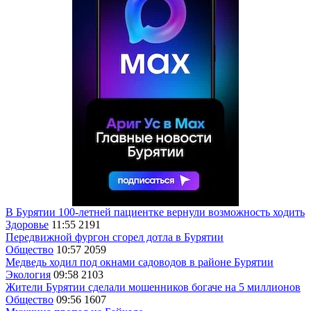
В Бурятии 100-летней пациентке вернули возможность ходить
Здоровье
11:55
2191
Передвижной фургон сгорел дотла в Бурятии
Общество
10:57
2059
Медведь ходил под окнами садоводов в районе Бурятии
Экология
09:58
2103
Жители Бурятии сделали мошенников богаче на 5 миллионов
Общество
09:56
1607