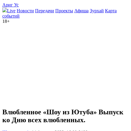
Ариг Ус
Live
Новости
Передачи
Проекты
Афиша
Зурхай
Карта
событий
18+
Влюбленное «Шоу из Ютуба»
Выпуск
ко Дню всех влюбленных.