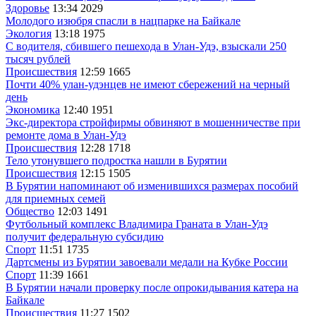
Здоровье
13:34
2029
Молодого изюбря спасли в нацпарке на Байкале
Экология
13:18
1975
С водителя, сбившего пешехода в Улан-Удэ, взыскали 250
тысяч рублей
Происшествия
12:59
1665
Почти 40% улан-удэнцев не имеют сбережений на черный
день
Экономика
12:40
1951
Экс-директора стройфирмы обвиняют в мошенничестве при
ремонте дома в Улан-Удэ
Происшествия
12:28
1718
Тело утонувшего подростка нашли в Бурятии
Происшествия
12:15
1505
В Бурятии напоминают об изменившихся размерах пособий
для приемных семей
Общество
12:03
1491
Футбольный комплекс Владимира Граната в Улан-Удэ
получит федеральную субсидию
Спорт
11:51
1735
Дартсмены из Бурятии завоевали медали на Кубке России
Спорт
11:39
1661
В Бурятии начали проверку после опрокидывания катера на
Байкале
Происшествия
11:27
1502