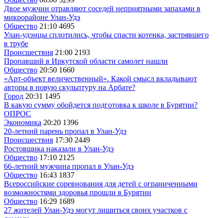
Двое мужчин отравляют соседей неприятными запахами в
микрорайоне Улан-Удэ
Общество
21:10
4695
Улан-удэнцы сплотились, чтобы спасти котенка, застрявшего
в трубе
Происшествия
21:00
2193
Пропавший в Иркутской области самолет нашли
Общество
20:50
1660
«Арт-объект величественный». Какой смысл вкладывают
авторы в новую скульптуру на Арбате?
Город
20:31
1495
В какую сумму обойдется подготовка к школе в Бурятии?
ОПРОС
Экономика
20:20
1396
20-летний парень пропал в Улан-Удэ
Происшествия
17:30
2449
Ростовщика наказали в Улан-Удэ
Общество
17:10
2125
66-летний мужчина пропал в Улан-Удэ
Общество
16:43
1837
Всероссийские соревнования для детей с ограниченными
возможностями здоровья прошли в Бурятии
Общество
16:29
1689
27 жителей Улан-Удэ могут лишиться своих участков с