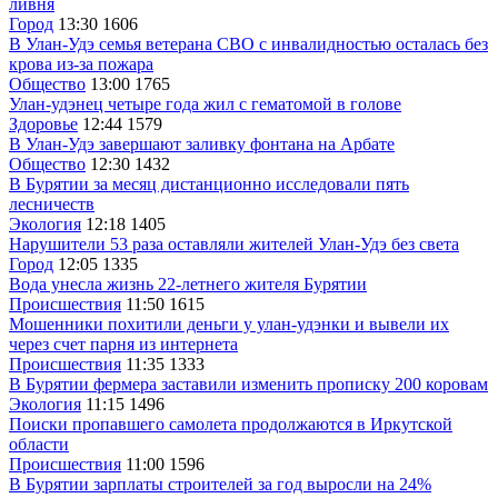
ливня
Город
13:30
1606
В Улан-Удэ семья ветерана СВО с инвалидностью осталась без
крова из-за пожара
Общество
13:00
1765
Улан-удэнец четыре года жил с гематомой в голове
Здоровье
12:44
1579
В Улан-Удэ завершают заливку фонтана на Арбате
Общество
12:30
1432
В Бурятии за месяц дистанционно исследовали пять
лесничеств
Экология
12:18
1405
Нарушители 53 раза оставляли жителей Улан-Удэ без света
Город
12:05
1335
Вода унесла жизнь 22-летнего жителя Бурятии
Происшествия
11:50
1615
Мошенники похитили деньги у улан-удэнки и вывели их
через счет парня из интернета
Происшествия
11:35
1333
В Бурятии фермера заставили изменить прописку 200 коровам
Экология
11:15
1496
Поиски пропавшего самолета продолжаются в Иркутской
области
Происшествия
11:00
1596
В Бурятии зарплаты строителей за год выросли на 24%