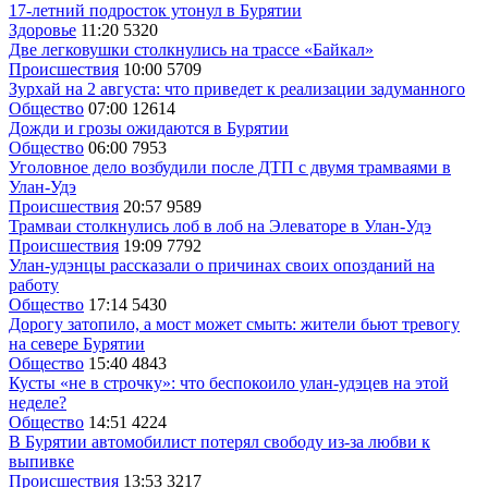
17-летний подросток утонул в Бурятии
Здоровье
11:20
5320
Две легковушки столкнулись на трассе «Байкал»
Происшествия
10:00
5709
Зурхай на 2 августа: что приведет к реализации задуманного
Общество
07:00
12614
Дожди и грозы ожидаются в Бурятии
Общество
06:00
7953
Уголовное дело возбудили после ДТП с двумя трамваями в
Улан-Удэ
Происшествия
20:57
9589
Трамваи столкнулись лоб в лоб на Элеваторе в Улан-Удэ
Происшествия
19:09
7792
Улан-удэнцы рассказали о причинах своих опозданий на
работу
Общество
17:14
5430
Дорогу затопило, а мост может смыть: жители бьют тревогу
на севере Бурятии
Общество
15:40
4843
Кусты «не в строчку»: что беспокоило улан-удэцев на этой
неделе?
Общество
14:51
4224
В Бурятии автомобилист потерял свободу из-за любви к
выпивке
Происшествия
13:53
3217