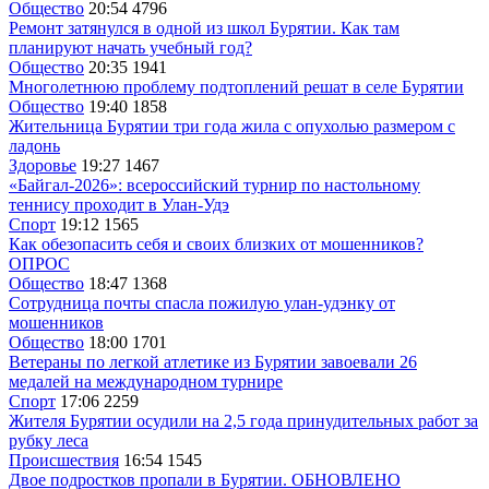
Общество
20:54
4796
Ремонт затянулся в одной из школ Бурятии. Как там
планируют начать учебный год?
Общество
20:35
1941
Многолетнюю проблему подтоплений решат в селе Бурятии
Общество
19:40
1858
Жительница Бурятии три года жила с опухолью размером с
ладонь
Здоровье
19:27
1467
«Байгал-2026»: всероссийский турнир по настольному
теннису проходит в Улан-Удэ
Спорт
19:12
1565
Как обезопасить себя и своих близких от мошенников?
ОПРОС
Общество
18:47
1368
Сотрудница почты спасла пожилую улан-удэнку от
мошенников
Общество
18:00
1701
Ветераны по легкой атлетике из Бурятии завоевали 26
медалей на международном турнире
Спорт
17:06
2259
Жителя Бурятии осудили на 2,5 года принудительных работ за
рубку леса
Происшествия
16:54
1545
Двое подростков пропали в Бурятии. ОБНОВЛЕНО