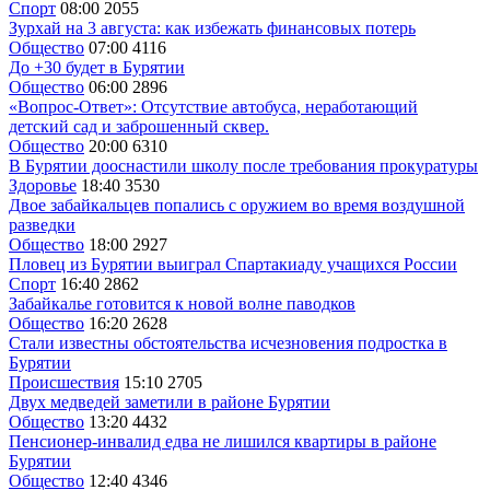
Спорт
08:00
2055
Зурхай на 3 августа: как избежать финансовых потерь
Общество
07:00
4116
До +30 будет в Бурятии
Общество
06:00
2896
«Вопрос-Ответ»: Отсутствие автобуса, неработающий
детский сад и заброшенный сквер.
Общество
20:00
6310
В Бурятии дооснастили школу после требования прокуратуры
Здоровье
18:40
3530
Двое забайкальцев попались с оружием во время воздушной
разведки
Общество
18:00
2927
Пловец из Бурятии выиграл Спартакиаду учащихся России
Спорт
16:40
2862
Забайкалье готовится к новой волне паводков
Общество
16:20
2628
Стали известны обстоятельства исчезновения подростка в
Бурятии
Происшествия
15:10
2705
Двух медведей заметили в районе Бурятии
Общество
13:20
4432
Пенсионер-инвалид едва не лишился квартиры в районе
Бурятии
Общество
12:40
4346