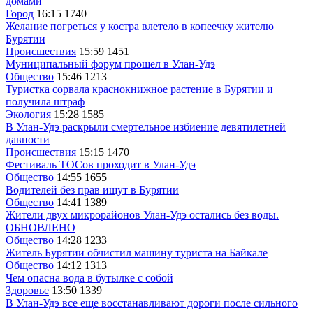
домами
Город
16:15
1740
Желание погреться у костра влетело в копеечку жителю
Бурятии
Происшествия
15:59
1451
Муниципальный форум прошел в Улан-Удэ
Общество
15:46
1213
Туристка сорвала краснокнижное растение в Бурятии и
получила штраф
Экология
15:28
1585
В Улан-Удэ раскрыли смертельное избиение девятилетней
давности
Происшествия
15:15
1470
Фестиваль ТОСов проходит в Улан-Удэ
Общество
14:55
1655
Водителей без прав ищут в Бурятии
Общество
14:41
1389
Жители двух микрорайонов Улан-Удэ остались без воды.
ОБНОВЛЕНО
Общество
14:28
1233
Житель Бурятии обчистил машину туриста на Байкале
Общество
14:12
1313
Чем опасна вода в бутылке с собой
Здоровье
13:50
1339
В Улан-Удэ все еще восстанавливают дороги после сильного