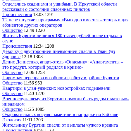
Отделались ссадинами и ушибами. В Иркутской области
рассказали о состоянии спасенных пилотов
Происшествия
13:03
1291
Т2 перезапускает программу «Выгодно вместе» – теперь и для
абонентов других операторов
Общество
12:49
1220
Житель Бурятии лишился 180 тысяч рублей после отдыха в
сауне
Происшествия
12:34
1208
Девочку с двусторонней пневмонией спасли в Улан-Удэ
Здоровье
12:18
1308
Денис Денисенко, апарт-отель «Эндемик»: «Апартаменты –
это продукт, который родился в кризис»
Общество
12:06
1258
Паромная переправа возобновит работу в районе Бурятии
Общество
11:56
953
Квартиры в улан-удэнских новостройках подешевели
Общество
11:40
1270
Военнослужащему из Бурятии помогли быть рядом с матерью-
инвалидом
Общество
11:25
1085
Очаровательных косулят заметили в нацпарке на Байкале
Экология
11:11
1203
Жительницу Бурятии спасли от выплаты чужого кредита
Происшествия
10:58
1123