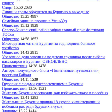
спорту
Спорт
15:50
2030
Ливни и грозы обрушатся на Бурятию в выходные
Общество
15:25
4997
Семейная зарница прошла в Улан-Удэ
Общество
15:12
1929
Северо-Байкальский район забрал главный приз фестиваля
ТОСов
Общество
14:58
1653
Многодетная мать из Бурятии за год подняла большое
хозяйство
Общество
14:43
2915
Уголовное дело завели на водителя грузовика после гибели
пассажиров в Бурятии. ОБНОВЛЕНО
Происшествия
14:28
1478
Авторы популярного блога «Позитивные путешествия»
посетили Байкал
Общество
14:11
1539
Грузовик с людьми унесло течением в Бурятии
Происшествия
13:56
1521
Жителям Бурятии рассказали, как избежать отказа в пособиях
Общество
13:41
1283
Жительница Бурятии прошла 18 курсов химиотерапии и
победила рак ради будущих внуков
Здоровье
13:22
1414