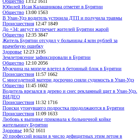
Общество
13:12
1611
Юбилей Исая Калашникова отметят в Бурятии
Общество
13:00
1563
В Улан-Удэ водитель устроила ДТП и получила травмы
Происшествия
12:47
1849
До +34: август встречает жителей Бурятии жарой
Общество
12:35
3847
Житель Бурятии отсудил у больницы 4 млн рублей за
врачебную ошибку
Здоровье
12:23
2195
Землетрясение зафиксировали в Бурятии
Общество
12:10
2056
Мужчина на мопеде влетел в бетонный блок в Бурятии
Происшествия
11:57
1662
С многодетной матери досрочно сняли судимость в Улан-Удэ
Общество
11:45
1602
Водитель врезался в дерево и снес рекламный щит в Улан-Удэ.
ВИДЕО
Происшествия
11:32
1716
Поиски утонувшего подростка продолжаются в Бурятии
Происшествия
11:09
1633
Любовь к выпивке приковала к больничной койке
жительницу Бурятии
Здоровье
10:52
1611
20 профессий вошли в число дефицитных этим летом в