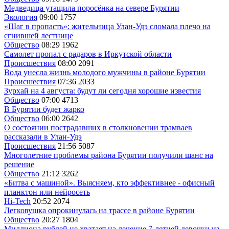
Медведица утащила поросёнка на севере Бурятии
Экология
09:00
1757
«Шаг в пропасть»: жительница Улан-Удэ сломала плечо на
сгнившей лестнице
Общество
08:29
1962
Самолет пропал с радаров в Иркутской области
Происшествия
08:00
2091
Вода унесла жизнь молодого мужчины в районе Бурятии
Происшествия
07:36
2033
Зурхай на 4 августа: будут ли сегодня хорошие известия
Общество
07:00
4713
В Бурятии будет жарко
Общество
06:00
2642
О состоянии пострадавших в столкновении трамваев
рассказали в Улан-Удэ
Происшествия
21:56
5087
Многолетние проблемы района Бурятии получили шанс на
решение
Общество
21:12
3262
«Битва с машиной». Выясняем, кто эффективнее - офисный
планктон или нейросеть
Hi-Tech
20:52
2074
Легковушка опрокинулась на трассе в районе Бурятии
Общество
20:27
1804
Миллиона рублей не хватает на лечение 7-летней девочки из