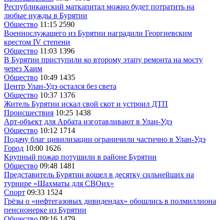
Республиканский маткапитал можно будет потратить на
любые нужды в Бурятии
Общество
11:15
2590
Военнослужащего из Бурятии наградили Георгиевским
крестом IV степени
Общество
11:03
1396
В Бурятии приступили ко второму этапу ремонта на мосту
через Хаим
Общество
10:49
1435
Центр Улан-Удэ остался без света
Общество
10:37
1376
Житель Бурятии искал свой скот и устроил ДТП
Происшествия
10:25
1438
Арт-объект для Арбата изготавливают в Улан-Удэ
Общество
10:12
1714
Подачу благ цивилизации ограничили частично в Улан-Удэ
Город
10:00
1626
Крупный пожар потушили в районе Бурятии
Общество
09:48
1481
Представитель Бурятии вошел в десятку сильнейших на
турнире «Шахматы для СВОих»
Спорт
09:33
1524
Грёзы о «нефтегазовых дивидендах» обошлись в полмиллиона
пенсионерке из Бурятии
Общество
09:16
1479