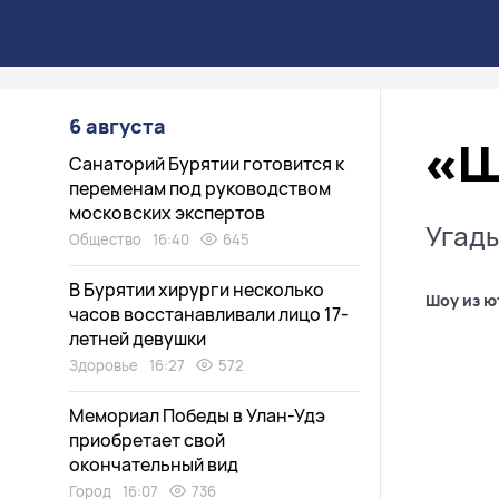
6 августа
«Ш
Санаторий Бурятии готовится к
переменам под руководством
московских экспертов
Угады
Общество
16:40
645
В Бурятии хирурги несколько
Шоу из ю
часов восстанавливали лицо 17-
летней девушки
Здоровье
16:27
572
Мемориал Победы в Улан-Удэ
приобретает свой
окончательный вид
Город
16:07
736