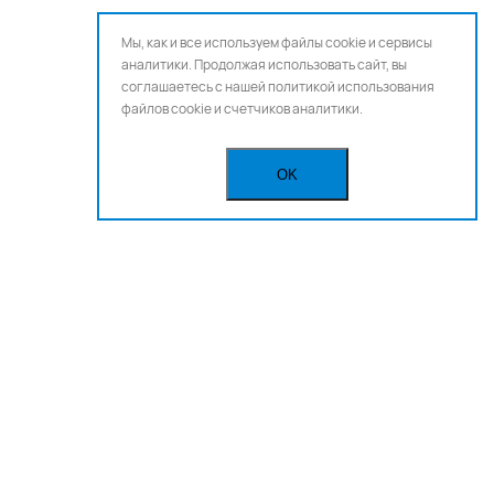
Мы, как и все используем файлы cookie и сервисы
аналитики. Продолжая использовать сайт, вы
соглашаетесь с нашей
политикой использования
файлов cookie и счетчиков аналитики.
OK
Бегущая строка
Реклама
Вакансии