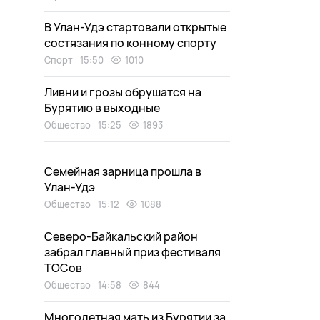
В Улан-Удэ стартовали открытые
состязания по конному спорту
Спорт
15:50
1010
Ливни и грозы обрушатся на
Бурятию в выходные
Общество
15:25
1893
Семейная зарница прошла в
Улан-Удэ
Общество
15:12
1088
Северо-Байкальский район
забрал главный приз фестиваля
ТОСов
Общество
14:58
844
Многодетная мать из Бурятии за