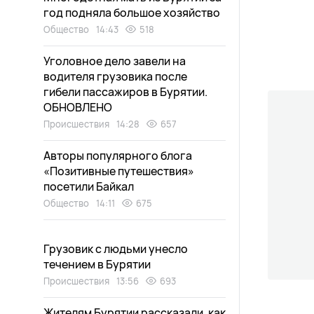
год подняла большое хозяйство
Общество
14:43
518
Уголовное дело завели на
водителя грузовика после
гибели пассажиров в Бурятии.
ОБНОВЛЕНО
Происшествия
14:28
657
Авторы популярного блога
«Позитивные путешествия»
посетили Байкал
Общество
14:11
675
Грузовик с людьми унесло
течением в Бурятии
Происшествия
13:56
693
Жителям Бурятии рассказали, как