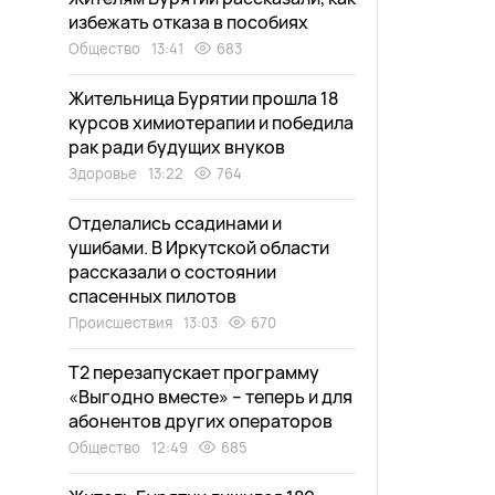
избежать отказа в пособиях
Общество
13:41
683
Жительница Бурятии прошла 18
курсов химиотерапии и победила
рак ради будущих внуков
Здоровье
13:22
764
Отделались ссадинами и
ушибами. В Иркутской области
рассказали о состоянии
спасенных пилотов
Происшествия
13:03
670
Т2 перезапускает программу
«Выгодно вместе» – теперь и для
абонентов других операторов
Общество
12:49
685