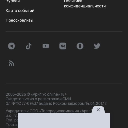
Зурхай
Политика
конфиденциальности
Карта событий
Пресс-релизы
2005–2026 © «Ариг Ус online» 18+
Свидетельство о регистрации СМИ
Эл №ФС 77-69437 выдано Роскомнадзором 14.04.2017 г.
Учредитель: ООО «Телерадиокомпания «Ариг Ус»,
и.о. главного редактора: Маханова О.Б.
Тел. peдakции: +7(3012)21-30-14,
Почта peдakции: editor@arigus.tv