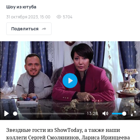
Шоу из ютуба
31 октября 2023, 15:00
5704
Поделиться
Play
13:28
Play
Mute
En
fu
Звездные гости из ShowToday, а также наши
коллеги Сергей Смолянинов, Лариса Иринцеева