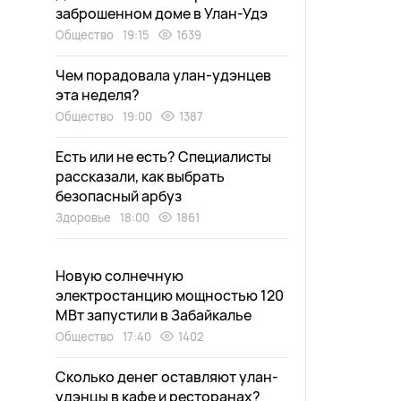
заброшенном доме в Улан-Удэ
Общество
19:15
1639
Чем порадовала улан-удэнцев
эта неделя?
Общество
19:00
1387
Есть или не есть? Специалисты
рассказали, как выбрать
безопасный арбуз
Здоровье
18:00
1861
Новую солнечную
электростанцию мощностью 120
МВт запустили в Забайкалье
Общество
17:40
1402
Сколько денег оставляют улан-
удэнцы в кафе и ресторанах?