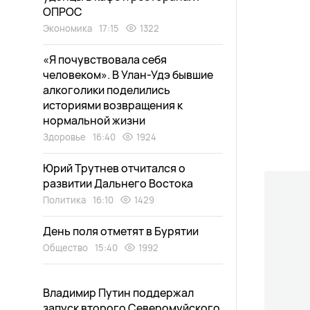
ОПРОС
Экономика
17:15
1322
«Я почувствовала себя
человеком». В Улан-Удэ бывшие
алкоголики поделились
историями возвращения к
нормальной жизни
Здоровье
16:40
1924
Юрий Трутнев отчитался о
развитии Дальнего Востока
Политика
16:10
1429
День поля отметят в Бурятии
Общество
15:40
1992
Владимир Путин поддержал
запуск второго Северомуйского