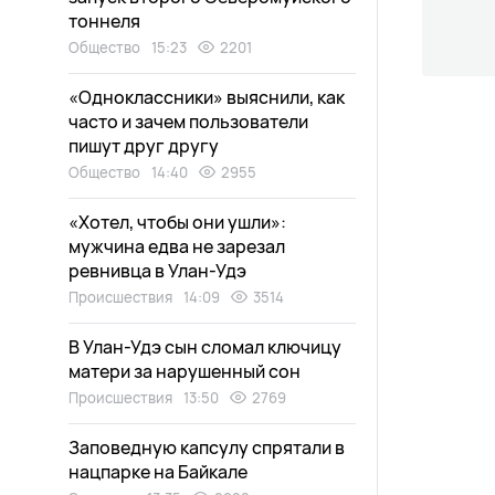
тоннеля
Общество
15:23
2201
«Одноклассники» выяснили, как
часто и зачем пользователи
пишут друг другу
Общество
14:40
2955
«Хотел, чтобы они ушли»:
мужчина едва не зарезал
ревнивца в Улан-Удэ
Происшествия
14:09
3514
В Улан-Удэ сын сломал ключицу
матери за нарушенный сон
Происшествия
13:50
2769
Заповедную капсулу спрятали в
нацпарке на Байкале