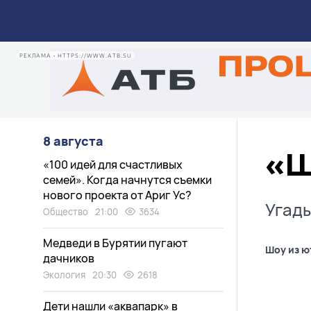
РЕКЛАМА • HTTPS://WWW.ATB.SU
8 августа
«Ш
«100 идей для счастливых
семей». Когда начнутся съемки
нового проекта от Ариг Ус?
Угады
Общество
21:00
3634
Медведи в Бурятии пугают
Шоу из ю
дачников
Экология
20:30
2618
Дети нашли «аквапарк» в