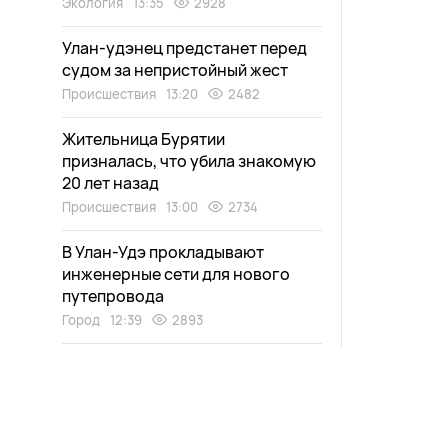
Экология
13:35
2928
Улан-удэнец предстанет перед
судом за непристойный жест
Происшествия
13:20
2482
Жительница Бурятии
призналась, что убила знакомую
20 лет назад
Происшествия
13:00
2734
В Улан-Удэ прокладывают
инженерные сети для нового
путепровода
Город
12:39
2893
Движение на трассе в Бурятии
ограничат из-за спортивных
соревнований
Общество
12:20
2572