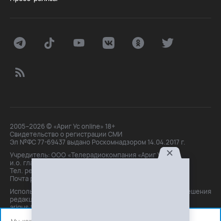
2005–2026 © «Ариг Ус online» 18+
Свидетельство о регистрации СМИ
Эл №ФС 77-69437 выдано Роскомнадзором 14.04.2017 г.
Учредитель: ООО «Телерадиокомпания «Ариг Ус»,
и.о. главного редактора: Маханова О.Б.
Тел. peдakции: +7(3012)21-30-14,
Почта peдakции: editor@arigus.tv
Использование материалов только с письменного разрешения
редакции. При цитировании прямая активная ссылка на
arigus.tv обязательна.