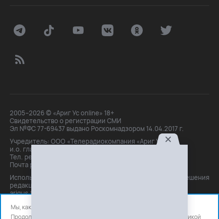
2005–2026 © «Ариг Ус online» 18+
Свидетельство о регистрации СМИ
Эл №ФС 77-69437 выдано Роскомнадзором 14.04.2017 г.
Учредитель: ООО «Телерадиокомпания «Ариг Ус»,
и.о. главного редактора: Маханова О.Б.
Тел. peдakции: +7(3012)21-30-14,
Почта peдakции: editor@arigus.tv
Использование материалов только с письменного разрешения
редакции. При цитировании прямая активная ссылка на
arigus.tv обязательна.
Мы, как и все используем файлы cookie и сервисы аналитики.
Продолжая использовать сайт, вы соглашаетесь с нашей
политикой