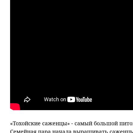
«Тохойские саженцы» - самый большой пито
Семейная пара начала выращивать саженцы 