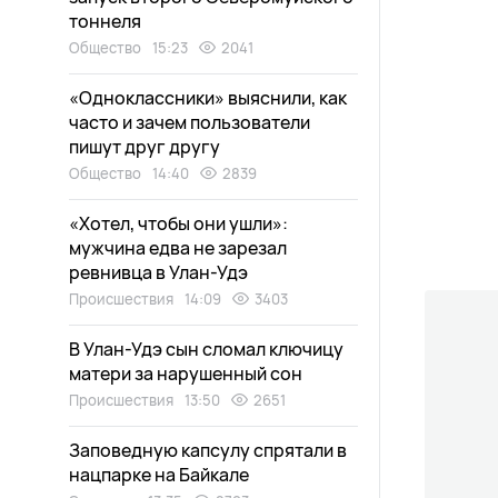
тоннеля
Общество
15:23
2041
«Одноклассники» выяснили, как
часто и зачем пользователи
пишут друг другу
Общество
14:40
2839
«Хотел, чтобы они ушли»:
мужчина едва не зарезал
ревнивца в Улан-Удэ
Происшествия
14:09
3403
В Улан-Удэ сын сломал ключицу
матери за нарушенный сон
Происшествия
13:50
2651
Заповедную капсулу спрятали в
нацпарке на Байкале