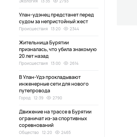
Экология
13:35
2793
Улан-удэнец предстанет перед
судом за непристойный жест
Происшествия
13:20
2344
Жительница Бурятии
призналась, что убила знакомую
20 лет назад
Происшествия
13:00
2614
В Улан-Удэ прокладывают
инженерные сети для нового
путепровода
Город
12:39
2790
Движение на трассе в Бурятии
ограничат из-за спортивных
соревнований
Общество
12:20
2465