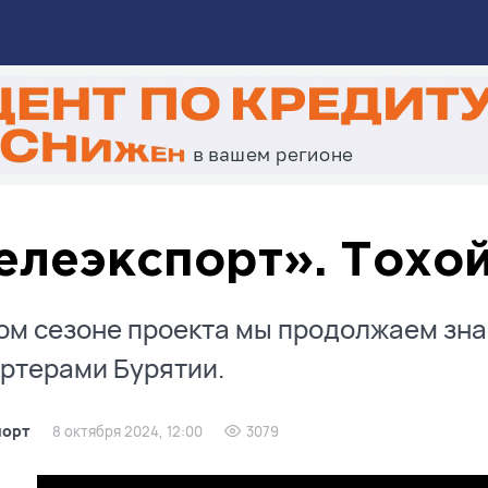
елеэкспорт». Тохо
ом сезоне проекта мы продолжаем зн
ртерами Бурятии.
порт
8 октября 2024, 12:00
3079