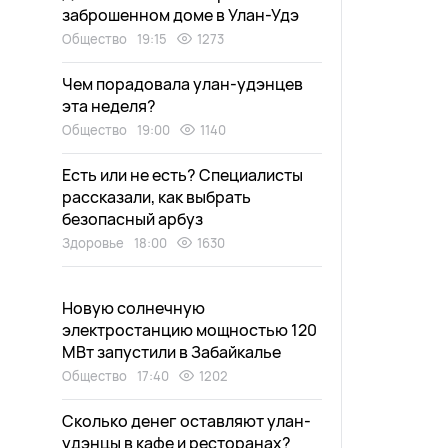
заброшенном доме в Улан-Удэ
Общество
19:15
1273
Чем порадовала улан-удэнцев
эта неделя?
Общество
19:00
1140
Есть или не есть? Специалисты
рассказали, как выбрать
безопасный арбуз
Здоровье
18:00
1630
Новую солнечную
электростанцию мощностью 120
МВт запустили в Забайкалье
Общество
17:40
1202
Сколько денег оставляют улан-
удэнцы в кафе и ресторанах?