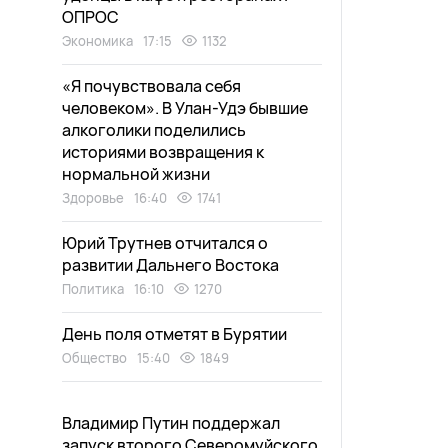
ОПРОС
Экономика
17:15
1132
«Я почувствовала себя
человеком». В Улан-Удэ бывшие
алкоголики поделились
историями возвращения к
нормальной жизни
Здоровье
16:40
1741
Юрий Трутнев отчитался о
развитии Дальнего Востока
Политика
16:10
1270
День поля отметят в Бурятии
Общество
15:40
1849
Владимир Путин поддержал
запуск второго Северомуйского