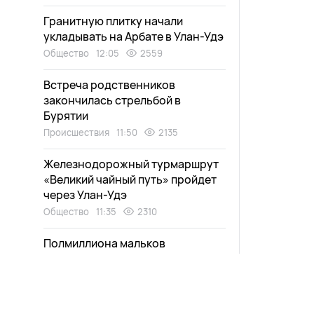
Гранитную плитку начали
укладывать на Арбате в Улан-Удэ
Общество
12:05
2559
Встреча родственников
закончилась стрельбой в
Бурятии
Происшествия
11:50
2135
Железнодорожный турмаршрут
«Великий чайный путь» пройдет
через Улан-Удэ
Общество
11:35
2310
Полмиллиона мальков
краснокнижной рыбы выпустили
в Селенгу
Экология
11:20
2010