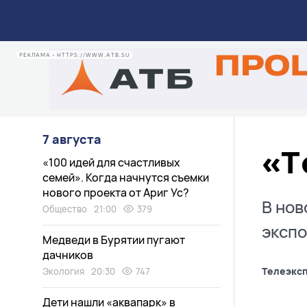
РЕКЛАМА • HTTPS://WWW.ATB.SU
7 августа
«Т
«100 идей для счастливых
семей». Когда начнутся съемки
нового проекта от Ариг Ус?
В нов
Общество
21:00
379
экспо
Медведи в Бурятии пугают
дачников
Телеэкс
Экология
20:30
747
Дети нашли «аквапарк» в