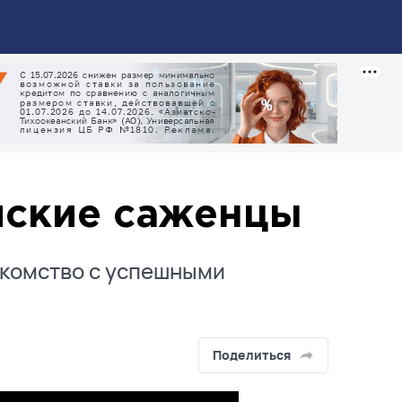
йские саженцы
акомство с успешными
Поделиться