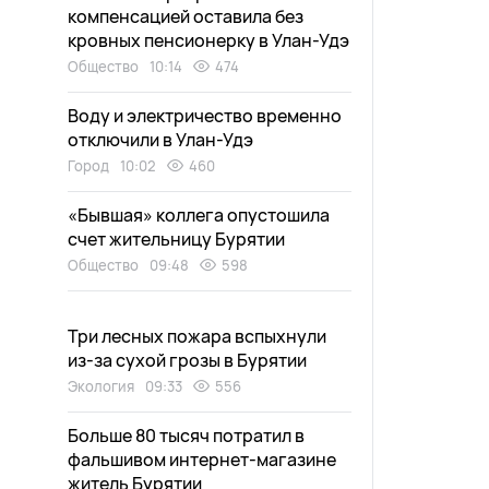
компенсацией оставила без
кровных пенсионерку в Улан-Удэ
Общество
10:14
474
Воду и электричество временно
отключили в Улан-Удэ
Город
10:02
460
«Бывшая» коллега опустошила
счет жительницу Бурятии
Общество
09:48
598
Три лесных пожара вспыхнули
из-за сухой грозы в Бурятии
Экология
09:33
556
Больше 80 тысяч потратил в
фальшивом интернет-магазине
житель Бурятии