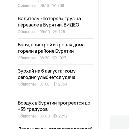
Общество
09:16
708
Водитель «потерял» груз на
перевале в Бурятии. ВИДЕО
Общество
09:00
726
Баня, пристрой и кровля дома
горели в районе Бурятии
Общество
08:30
1027
Зурхай на 6 августа: кому
сегодня улыбнется удача
Общество
07:00
2838
Воздух в Бурятии прогреется до
+35 градусов
Общество
06:00
2252