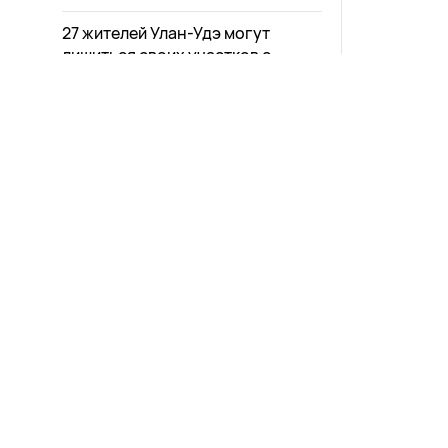
27 жителей Улан-Удэ могут
лишиться своих участков с
домами
Город
16:15
1256
Желание погреться у костра
влетело в копеечку жителю
Бурятии
Происшествия
15:59
1059
Муниципальный форум прошел в
Новости
Афиша
Улан-Удэ
Общество
Выпуски
15:46
856
Зурхай
Проекты
Карта со
Туристка сорвала
краснокнижное растение в
Прямой эфир
Пресс-ре
Бурятии и получила штраф
Телепрограмма
Экология
15:28
1168