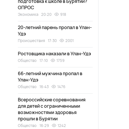
подготовка к школе в Бурятии?
ОПРОС
Экономика
20:20
918
20-летний парень пропал в Улан-
Удэ
Происшествия
17:30
2001
Ростовщика наказали в Улан-Удэ
Общество
17:10
1759
66-летний мужчина пропал в
Улан-Удэ
Общество
16:43
1476
Всероссийские соревнования
для детей с ограниченными
возможностями здоровья
прошли в Бурятии
Общество
16:29
1242