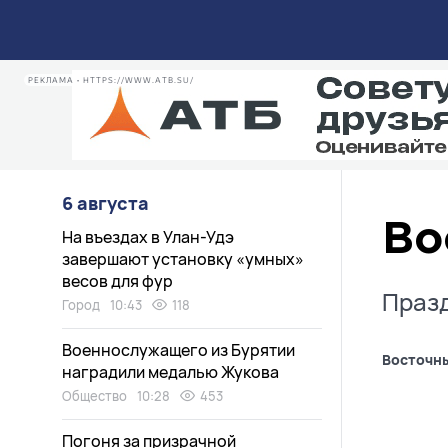
РЕКЛАМА • HTTPS://WWW.ATB.SU/
6 августа
Во
На въездах в Улан-Удэ
завершают установку «умных»
весов для фур
Празд
Город
10:43
118
Военнослужащего из Бурятии
Восточн
наградили медалью Жукова
Общество
10:28
453
Погоня за призрачной