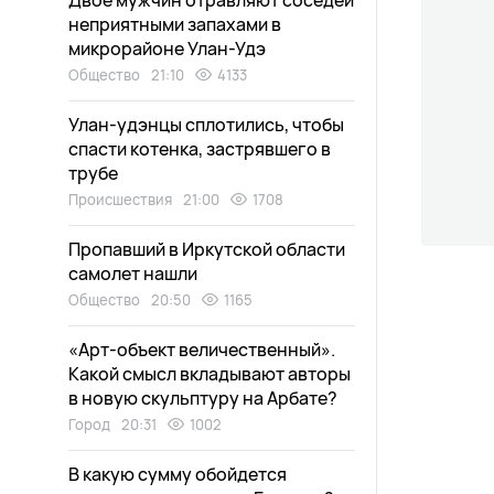
Двое мужчин отравляют соседей
неприятными запахами в
микрорайоне Улан-Удэ
Общество
21:10
4133
Улан-удэнцы сплотились, чтобы
спасти котенка, застрявшего в
трубе
Происшествия
21:00
1708
Пропавший в Иркутской области
самолет нашли
Общество
20:50
1165
«Арт-объект величественный».
Какой смысл вкладывают авторы
в новую скульптуру на Арбате?
Город
20:31
1002
В какую сумму обойдется