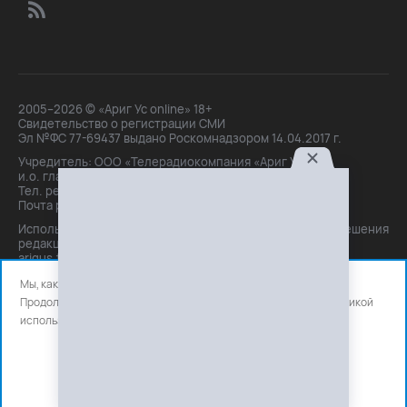
2005–2026 © «Ариг Ус online» 18+
Свидетельство о регистрации СМИ
Эл №ФС 77-69437 выдано Роскомнадзором 14.04.2017 г.
Учредитель: ООО «Телерадиокомпания «Ариг Ус»,
и.о. главного редактора: Маханова О.Б.
Тел. peдakции: +7(3012)21-30-14,
Почта peдakции: editor@arigus.tv
Использование материалов только с письменного разрешения
редакции. При цитировании прямая активная ссылка на
arigus.tv обязательна.
Мы, как и все используем файлы cookie и сервисы аналитики.
Продолжая использовать сайт, вы соглашаетесь с нашей
политикой
использования
файлов cookie и счетчиков аналитики.
OK