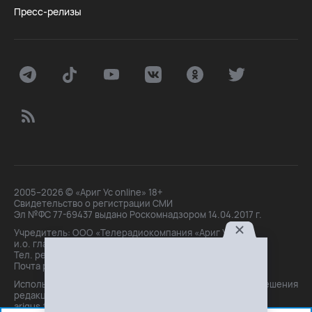
Пресс-релизы
2005–2026 © «Ариг Ус online» 18+
Свидетельство о регистрации СМИ
Эл №ФС 77-69437 выдано Роскомнадзором 14.04.2017 г.
Учредитель: ООО «Телерадиокомпания «Ариг Ус»,
и.о. главного редактора: Маханова О.Б.
Тел. peдakции: +7(3012)21-30-14,
Почта peдakции: editor@arigus.tv
Использование материалов только с письменного разрешения
редакции. При цитировании прямая активная ссылка на
arigus.tv обязательна.