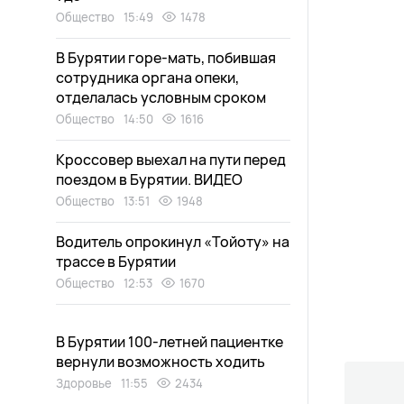
Общество
15:49
1478
В Бурятии горе-мать, побившая
сотрудника органа опеки,
отделалась условным сроком
Общество
14:50
1616
Кроссовер выехал на пути перед
поездом в Бурятии. ВИДЕО
Общество
13:51
1948
Водитель опрокинул «Тойоту» на
трассе в Бурятии
Общество
12:53
1670
В Бурятии 100-летней пациентке
вернули возможность ходить
Здоровье
11:55
2434