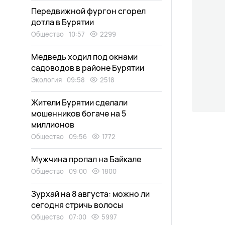
Передвижной фургон сгорел
дотла в Бурятии
Общество
10:57
2299
Медведь ходил под окнами
садоводов в районе Бурятии
Экология
09:58
2518
Жители Бурятии сделали
мошенников богаче на 5
миллионов
Общество
09:56
1772
Мужчина пропал на Байкале
Общество
09:00
1800
Зурхай на 8 августа: можно ли
сегодня стричь волосы
Общество
07:00
5997