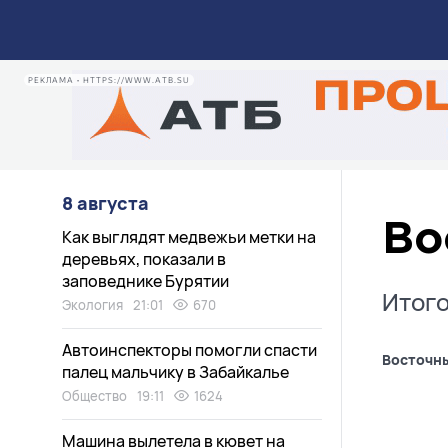
РЕКЛАМА • HTTPS://WWW.ATB.SU
8 августа
Во
Как выглядят медвежьи метки на
деревьях, показали в
заповеднике Бурятии
Итого
Экология
21:01
670
Автоинспекторы помогли спасти
Восточн
палец мальчику в Забайкалье
Общество
19:11
1624
Машина вылетела в кювет на