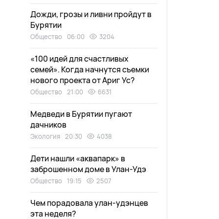
Дожди, грозы и ливни пройдут в
Бурятии
Общество
06:00
3204
«100 идей для счастливых
семей». Когда начнутся съемки
нового проекта от Ариг Ус?
Общество
21:00
6631
Медведи в Бурятии пугают
дачников
Экология
20:30
4038
Дети нашли «аквапарк» в
заброшенном доме в Улан-Удэ
Общество
19:15
2507
Чем порадовала улан-удэнцев
эта неделя?