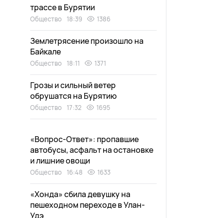
трассе в Бурятии
Общество
18:39
1386
Землетрясение произошло на
Байкале
Общество
18:11
1371
Грозы и сильный ветер
обрушатся на Бурятию
Общество
17:32
1695
«Вопрос-Ответ»: пропавшие
автобусы, асфальт на остановке
и лишние овощи
Общество
16:48
1633
«Хонда» сбила девушку на
пешеходном переходе в Улан-
Удэ