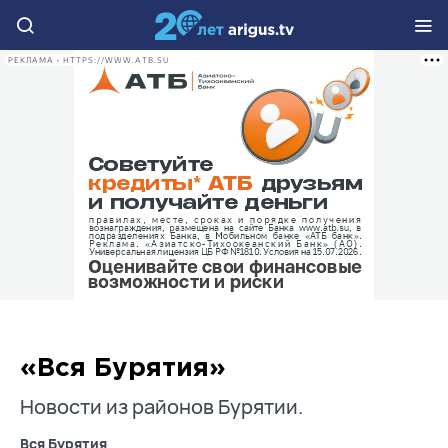
РЕКЛАМА • HTTPS://WWW.ATB.SU
«Вся Бурятия»
Новости из районов Бурятии.
Вся Бурятия