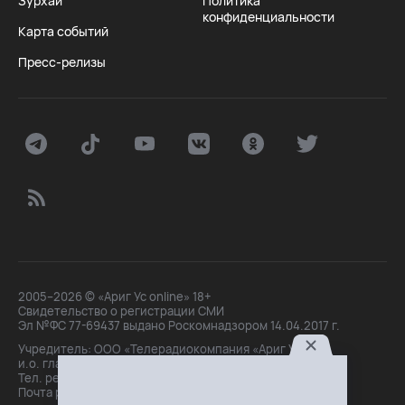
Зурхай
Политика
конфиденциальности
Карта событий
Пресс-релизы
2005–2026 © «Ариг Ус online» 18+
Свидетельство о регистрации СМИ
Эл №ФС 77-69437 выдано Роскомнадзором 14.04.2017 г.
Учредитель: ООО «Телерадиокомпания «Ариг Ус»,
и.о. главного редактора: Маханова О.Б.
Тел. peдakции: +7(3012)21-30-14,
Почта peдakции: editor@arigus.tv