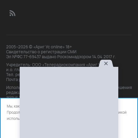
2005–2026 © «Ариг Ус online» 18+
Свидетельство о регистрации СМИ
Эл №ФС 77-69437 выдано Роскомнадзором 14.04.2017 г.
Учредитель: ООО «Телерадиокомпания «Ариг Ус»,
и.о. главного редактора: Маханова О.Б.
Тел. peдakции: +7(3012)21-30-14,
Почта peдakции: editor@arigus.tv
Использование материалов только с письменного разрешения
редакции. При цитировании прямая активная ссылка на
arigus.tv обязательна.
Мы, как и все используем файлы cookie и сервисы аналитики.
Продолжая использовать сайт, вы соглашаетесь с нашей
политикой
использования
файлов cookie и счетчиков аналитики.
OK