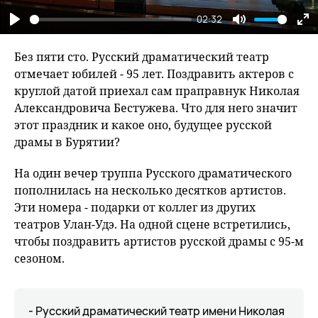
02:32
Play
Mute
En
fu
Без пяти сто. Русский драматический театр
отмечает юбилей - 95 лет. Поздравить актеров с
круглой датой приехал сам праправнук Николая
Александровича Бестужева. Что для него значит
этот праздник и какое оно, будущее русской
драмы в Бурятии?
На один вечер труппа Русского драматического
пополнилась на несколько десятков артистов.
Эти номера - подарки от коллег из других
театров Улан-Удэ. На одной сцене встретились,
чтобы поздравить артистов русской драмы с 95-м
сезоном.
- Русский драматический театр имени Николая