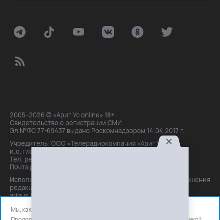
2005–2026 © «Ариг Ус online» 18+
Свидетельство о регистрации СМИ
Эл №ФС 77-69437 выдано Роскомнадзором 14.04.2017 г.
Учредитель: ООО «Телерадиокомпания «Ариг Ус»,
и.о. главного редактора: Маханова О.Б.
Тел. peдakции: +7(3012)21-30-14,
Почта peдakции: editor@arigus.tv
Использование материалов только с письменного разрешения
редакции. При цитировании прямая активная ссылка на
arigus.tv обязательна.
Мы, как и все используем файлы cookie и сервисы аналитики.
Продолжая использовать сайт, вы соглашаетесь с нашей
политикой