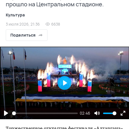
прошло на Центральном стадионе.
Культура
3 июля 2026, 21:36
6638
Поделиться
Play
02:46
Play
Mute
En
fu
Торжественное открытие фестиваля «Алтаргана»