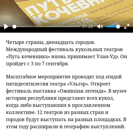
01:22
Play
Mute
En
fu
Четыре страны, двенадцать городов.
Международный фестиваль кукольных театров
«Путь кочевника» вновь принимает Улан-Удэ. Он
пройдет с 3 по 7 сентября.
Масштабное мероприятие проводят под эгидой
пятидесятилетия театра «Ульгэр». Откроет
фестиваль выставка «Ожившая легенда». В музее
истории республики представят всех кукол,
когда либо выступавших в прославленном
коллективе. 12 театров из разных стран и
городов будут выступать на разных площадках. В
этом году расширили и географию выступлений.