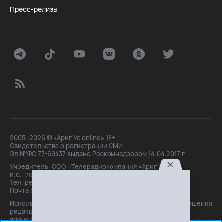
Пресс-релизы
2005–2026 © «Ариг Ус online» 18+
Свидетельство о регистрации СМИ
Эл №ФС 77-69437 выдано Роскомнадзором 14.04.2017 г.
Учредитель: ООО «Телерадиокомпания «Ариг Ус»,
и.о. главного редактора: Маханова О.Б.
Тел. peдakции: +7(3012)21-30-14,
Почта peдakции: editor@arigus.tv
Использование материалов только с письменного разрешения
редакции. При цитировании прямая активная ссылка на
arigus.tv обязательна.