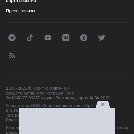
Карта событий
Пресс-релизы
2005–2026 © «Ариг Ус online» 18+
Свидетельство о регистрации СМИ
Эл №ФС 77-69437 выдано Роскомнадзором 14.04.2017 г.
Учредитель: ООО «Телерадиокомпания «Ариг Ус»,
и.о. главного редактора: Маханова О.Б.
Тел. peдakции: +7(3012)21-30-14,
Почта peдakции: editor@arigus.tv
Использование материалов только с письменного разрешения
редакции. При цитировании прямая активная ссылка на