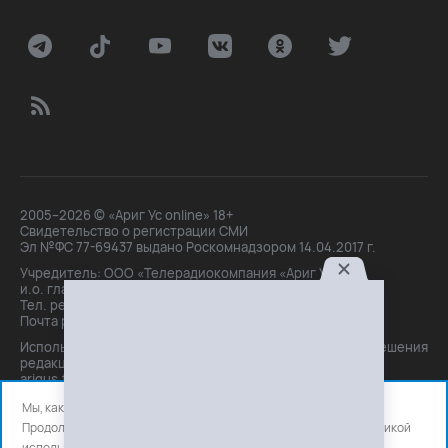
2005–2026 © «Ариг Ус online» 18+
Свидетельство о регистрации СМИ
Эл №ФС 77-69437 выдано Роскомнадзором 14.04.2017 г.
Учредитель: ООО «Телерадиокомпания «Ариг Ус»,
и.о. главного редактора: Маханова О.Б.
Тел. peдakции: +7(3012)21-30-14,
Почта peдakции: editor@arigus.tv
Использование материалов только с письменного разрешения
редакции. При цитировании прямая активная ссылка на
arigus.tv обязательна.
Мы, как и все используем файлы cookie и сервисы аналитики.
Продолжая использовать сайт, вы соглашаетесь с нашей
политикой
использования
файлов cookie и счетчиков аналитики.