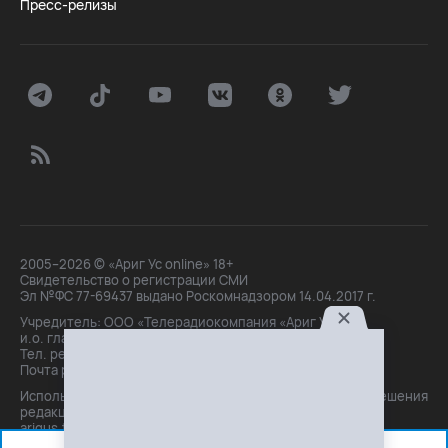
Пресс-релизы
2005–2026 © «Ариг Ус online» 18+
Свидетельство о регистрации СМИ
Эл №ФС 77-69437 выдано Роскомнадзором 14.04.2017 г.
Учредитель: ООО «Телерадиокомпания «Ариг Ус»,
и.о. главного редактора: Маханова О.Б.
Тел. peдakции: +7(3012)21-30-14,
Почта peдakции: editor@arigus.tv
Использование материалов только с письменного разрешения
редакции. При цитировании прямая активная ссылка на
arigus.tv обязательна.