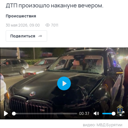
ДТП произошло накануне вечером.
Происшествия
30 мая 2026, 09:00
7011
Поделиться
Play
00:37
Play
Mute
En
видео: МВД Бурятии
fu