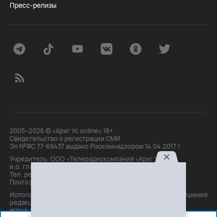
Пресс-релизы
2005–2026 © «Ариг Ус online» 18+
Свидетельство о регистрации СМИ
Эл №ФС 77-69437 выдано Роскомнадзором 14.04.2017 г.
Учредитель: ООО «Телерадиокомпания «Ариг Ус»,
и.о. главного редактора: Маханова О.Б.
Тел. peдakции: +7(3012)21-30-14,
Почта peдakции: editor@arigus.tv
Использование материалов только с письменного разрешения
редакции. При цитировании прямая активная ссылка на
arigus.tv обязательна.