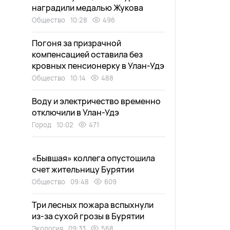
наградили медалью Жукова
Общество
10:28
496
Погоня за призрачной
компенсацией оставила без
кровных пенсионерку в Улан-Удэ
Общество
10:14
488
Воду и электричество временно
отключили в Улан-Удэ
Город
10:02
471
«Бывшая» коллега опустошила
счет жительницу Бурятии
Общество
09:48
609
Три лесных пожара вспыхнули
из-за сухой грозы в Бурятии
Экология
09:33
568