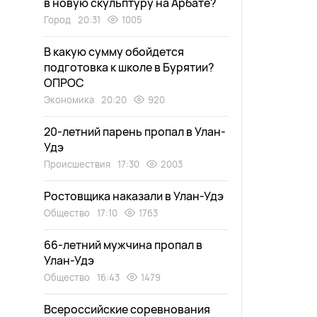
в новую скульптуру на Арбате?
Город
20:31
1005
В какую сумму обойдется
подготовка к школе в Бурятии?
ОПРОС
Экономика
20:20
920
20-летний парень пропал в Улан-
Удэ
Происшествия
17:30
2003
Ростовщика наказали в Улан-Удэ
Общество
17:10
1763
66-летний мужчина пропал в
Улан-Удэ
Общество
16:43
1479
Всероссийские соревнования