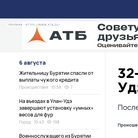
РЕКЛАМА • HTTPS://WWW.ATB.SU/
6 августа
32
Жительницу Бурятии спасли от
выплаты чужого кредита
Уд
Происшествия
10:58
7
На въездах в Улан-Удэ
После
завершают установку «умных»
весов для фур
Город
10:43
198
Происше
Военнослужащего из Бурятии