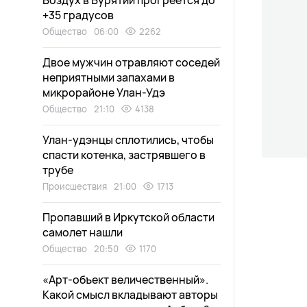
Воздух в Бурятии прогреется до
+35 градусов
Общество
06:00
2262
Двое мужчин отравляют соседей
неприятными запахами в
микрорайоне Улан-Удэ
Общество
21:10
4138
Улан-удэнцы сплотились, чтобы
спасти котенка, застрявшего в
трубе
Происшествия
21:00
1713
Пропавший в Иркутской области
самолет нашли
Общество
20:50
1170
«Арт-объект величественный».
Какой смысл вкладывают авторы