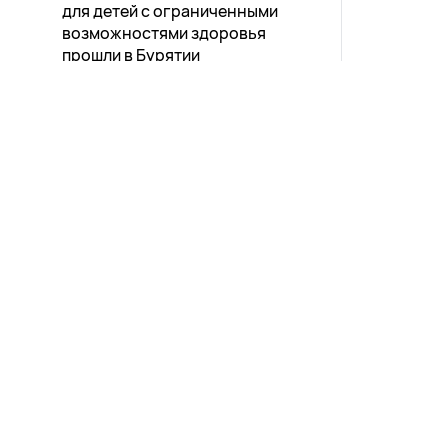
для детей с ограниченными
возможностями здоровья
прошли в Бурятии
Общество
16:29
1246
27 жителей Улан-Удэ могут
лишиться своих участков с
домами
Город
16:15
1259
Желание погреться у костра
влетело в копеечку жителю
Бурятии
Новости
Афиша
Происшествия
15:59
1062
Выпуски
Зурхай
Проекты
Карта со
Муниципальный форум прошел в
Улан-Удэ
Прямой эфир
Пресс-ре
Общество
15:46
859
Телепрограмма
Туристка сорвала