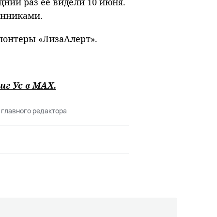
ний раз её видели 10 июня.
венниками.
лонтеры «ЛизаАлерт».
иг Ус в
MAХ
.
 главного редактора