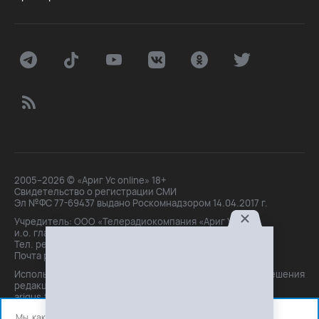
2005–2026 © «Ариг Ус online» 18+
Свидетельство о регистрации СМИ
Эл №ФС 77-69437 выдано Роскомнадзором 14.04.2017 г.
Учредитель: ООО «Телерадиокомпания «Ариг Ус»,
и.о. главного редактора: Маханова О.Б.
Тел. peдakции: +7(3012)21-30-14,
Почта peдakции: editor@arigus.tv
Использование материалов только с письменного разрешения
редакции. При цитировании прямая активная ссылка на
arigus.tv обязательна.
Мы, как и все используем файлы cookie и сервисы аналитики.