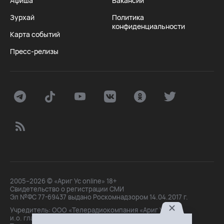
Афиша
Вакансии
Зурхай
Политика
конфиденциальности
Карта событий
Пресс-релизы
2005–2026 © «Ариг Ус online» 18+
Свидетельство о регистрации СМИ
Эл №ФС 77-69437 выдано Роскомнадзором 14.04.2017 г.
Учредитель: ООО «Телерадиокомпания «Ариг Ус»,
и.о. главного редактора: Маханова О.Б.