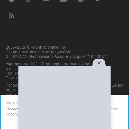
2005–2026 © «Ариг Ус online» 18+
Свидетельство о регистрации СМИ
Эл №ФС 77-69437 выдано Роскомнадзором 14.04.2017 г.
Учредитель: ООО «Телерадиокомпания «Ариг Ус»,
и.о. главного редактора: Маханова О.Б.
Тел. peдakции: +7(3012)21-30-14,
Почта peдakции: editor@arigus.tv
Использование материалов только с письменного разрешения
редакции. При цитировании прямая активная ссылка на
arigus.tv обязательна.
Мы, как и все используем файлы cookie и сервисы аналитики.
Продолжая использовать сайт, вы соглашаетесь с нашей
политикой
использования
файлов cookie и счетчиков аналитики.