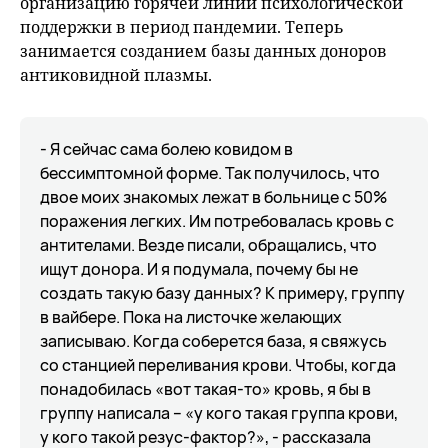
организацию горячей линии психологической
поддержки в период пандемии. Теперь
занимается созданием базы данных доноров
антиковидной плазмы.
- Я сейчас сама болею ковидом в
бессимптомной форме. Так получилось, что
двое моих знакомых лежат в больнице с 50%
поражения легких. Им потребовалась кровь с
антителами. Везде писали, обращались, что
ищут донора. И я подумала, почему бы не
создать такую базу данных? К примеру, группу
в вайбере. Пока на листочке желающих
записываю. Когда соберется база, я свяжусь
со станцией переливания крови. Чтобы, когда
понадобилась «вот такая-то» кровь, я бы в
группу написала – «у кого такая группа крови,
у кого такой резус-фактор?», - рассказала