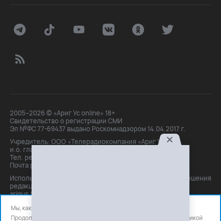
2005–2026 © «Ариг Ус online» 18+
Свидетельство о регистрации СМИ
Эл №ФС 77-69437 выдано Роскомнадзором 14.04.2017 г.
Учредитель: ООО «Телерадиокомпания «Ариг Ус»,
и.о. главного редактора: Маханова О.Б.
Тел. peдakции: +7(3012)21-30-14,
Почта peдakции: editor@arigus.tv
Использование материалов только с письменного разрешения
редакции. При цитировании прямая активная ссылка на
arigus.tv обязательна.
Мы, как и все используем файлы cookie и сервисы аналитики.
Продолжая использовать сайт, вы соглашаетесь с нашей
политикой