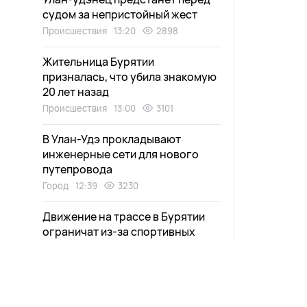
судом за непристойный жест
Происшествия
13:20
2898
Жительница Бурятии
призналась, что убила знакомую
20 лет назад
Происшествия
13:00
3101
В Улан-Удэ прокладывают
инженерные сети для нового
путепровода
Город
12:39
3230
Движение на трассе в Бурятии
ограничат из-за спортивных
соревнований
Общество
12:20
2901
Гранитную плитку начали