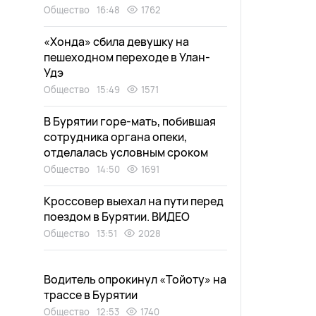
Общество
16:48
1762
«Хонда» сбила девушку на
пешеходном переходе в Улан-
Удэ
Общество
15:49
1571
В Бурятии горе-мать, побившая
сотрудника органа опеки,
отделалась условным сроком
Общество
14:50
1691
Кроссовер выехал на пути перед
поездом в Бурятии. ВИДЕО
Общество
13:51
2028
Водитель опрокинул «Тойоту» на
трассе в Бурятии
Общество
12:53
1740