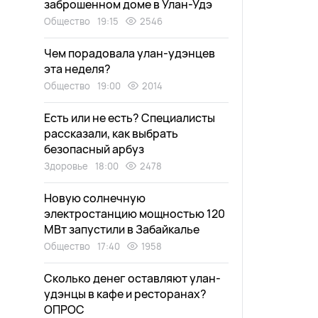
заброшенном доме в Улан-Удэ
Общество
19:15
2546
Чем порадовала улан-удэнцев
эта неделя?
Общество
19:00
2014
Есть или не есть? Специалисты
рассказали, как выбрать
безопасный арбуз
Здоровье
18:00
2478
Новую солнечную
электростанцию мощностью 120
МВт запустили в Забайкалье
Общество
17:40
1958
Сколько денег оставляют улан-
удэнцы в кафе и ресторанах?
ОПРОС