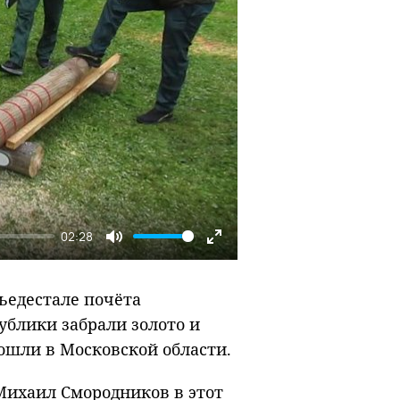
02:28
Mute
Enter
fullscreen
ьедестале почёта
ублики забрали золото и
ошли в Московской области.
 Михаил Смородников в этот