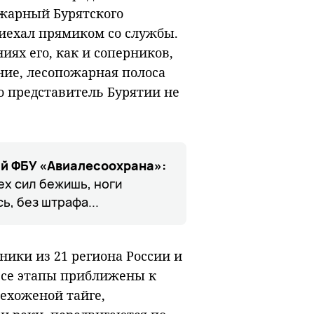
ожарный Бурятского
риехал прямиком со службы.
иях его, как и соперников,
ние, лесопожарная полоса
о представитель Бурятии не
й ФБУ «Авиалесоохрана»:
ех сил бежишь, ноги
ь, без штрафа...
ики из 21 региона России и
Все этапы приближены к
нехоженой тайге,