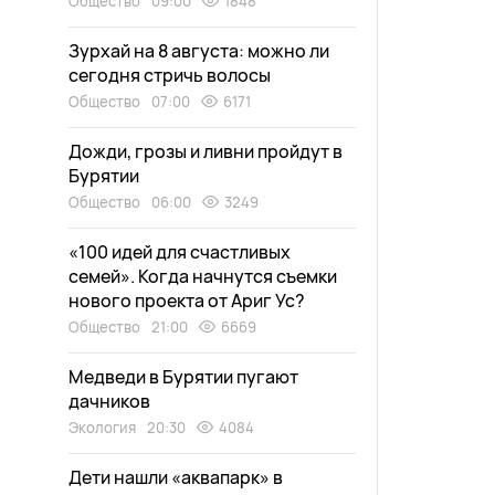
Общество
09:00
1848
Зурхай на 8 августа: можно ли
сегодня стричь волосы
Общество
07:00
6171
Дожди, грозы и ливни пройдут в
Бурятии
Общество
06:00
3249
«100 идей для счастливых
семей». Когда начнутся съемки
нового проекта от Ариг Ус?
Общество
21:00
6669
Медведи в Бурятии пугают
дачников
Экология
20:30
4084
Дети нашли «аквапарк» в