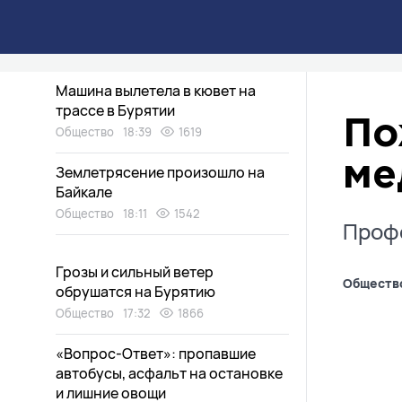
Автоинспекторы помогли спасти
палец мальчику в Забайкалье
Общество
19:11
2041
Машина вылетела в кювет на
трассе в Бурятии
По
Общество
18:39
1619
ме
Землетрясение произошло на
Байкале
Общество
18:11
1542
Профе
Грозы и сильный ветер
Обществ
обрушатся на Бурятию
Общество
17:32
1866
«Вопрос-Ответ»: пропавшие
автобусы, асфальт на остановке
и лишние овощи