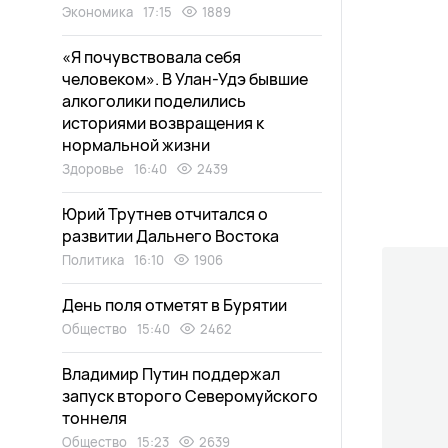
Экономика
17:15
1889
«Я почувствовала себя
человеком». В Улан-Удэ бывшие
алкоголики поделились
историями возвращения к
нормальной жизни
Здоровье
16:40
2439
Юрий Трутнев отчитался о
развитии Дальнего Востока
Политика
16:10
1906
День поля отметят в Бурятии
Общество
15:40
2462
Владимир Путин поддержал
запуск второго Северомуйского
тоннеля
Общество
15:23
2639