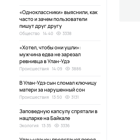
«Одноклассники» выяснили, как
часто и зачем пользователи
пишут друг другу
Общество
14:40
3338
«Хотел, чтобы они ушли»:
мужчина едва не зарезал
ревнивца в Улан-Удэ
Происшествия
14:09
3886
В Улан-Удэ сын сломал ключицу
матери за нарушенный сон
Происшествия
13:50
3131
Заповедную капсулу спрятали в
нацпарке на Байкале
Экология
13:35
3336
Улан-удэнец предстанет перед