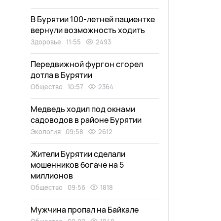
В Бурятии 100-летней пациентке
вернули возможность ходить
Здоровье
11:55
2493
Передвижной фургон сгорел
дотла в Бурятии
Общество
10:57
2364
Медведь ходил под окнами
садоводов в районе Бурятии
Экология
09:58
2612
Жители Бурятии сделали
мошенников богаче на 5
миллионов
Общество
09:56
1818
Мужчина пропал на Байкале