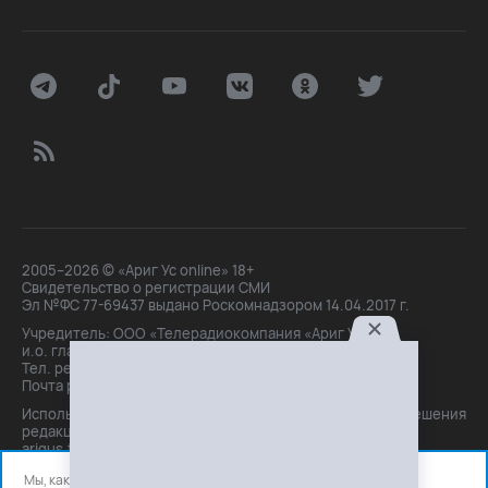
2005–2026 © «Ариг Ус online» 18+
Свидетельство о регистрации СМИ
Эл №ФС 77-69437 выдано Роскомнадзором 14.04.2017 г.
Учредитель: ООО «Телерадиокомпания «Ариг Ус»,
и.о. главного редактора: Маханова О.Б.
Тел. peдakции: +7(3012)21-30-14,
Почта peдakции: editor@arigus.tv
Использование материалов только с письменного разрешения
редакции. При цитировании прямая активная ссылка на
arigus.tv обязательна.
Мы, как и все используем файлы cookie и сервисы аналитики.