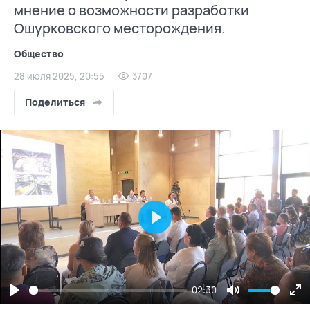
мнение о возможности разработки
Ошурковского месторождения.
Общество
28 июля 2025, 20:55
3707
Поделиться
Play
02:30
Play
Mute
En