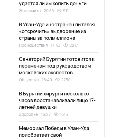
удается ли им копить деньги
Экономика
20:16
911
В Улан-Удэ иностранец пытался
«отсрочить» выдворение из
страны за полмиллиона
Происшествия
17:43
2217
Санаторий Бурятии готовится к
переменам под руководством
московских экспертов
Общество
16:40
2750
В Бурятии хирурги несколько
часов восстанавливали лицо 17-
летней девушки
Здоровье
16:27
1516
Мемориал Победы в Улан-Удэ
приобретает свой