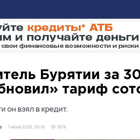
тель Бурятии за 3
бновил» тариф сот
и он взял в кредит.
о
1 июня 2026, 09:16
3574