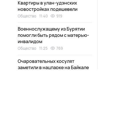
Квартиры в улан-удэнских
новостройках подешевели
Общество
11:40
919
Военнослужащему из Бурятии
помогли быть рядом с матерью-
инвалидом
Общество
11:25
769
Очаровательных косулят
заметили в нацпарке на Байкале
Экология
11:11
853
Жительницу Бурятии спасли от
выплаты чужого кредита
Происшествия
10:58
816
На въездах в Улан-Удэ
завершают установку «умных»
весов для фур