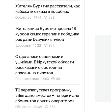
Жителям Бурятии рассказали, как
избежать отказа в пособиях
Общество
13:41
889
Жительница Бурятии прошла 18
курсов химиотерапии и победила
рак ради будущих внуков
Здоровье
13:22
981
Отделались ссадинами и
ушибами. В Иркутской области
рассказали о состоянии
спасенных пилотов
Происшествия
13:03
881
Т2 перезапускает программу
«Выгодно вместе» – теперь и для
абонентов других операторов
Общество
12:49
861