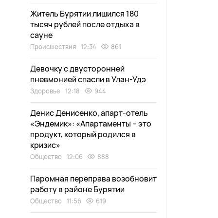
Житель Бурятии лишился 180
тысяч рублей после отдыха в
сауне
Происшествия
12:34
861
Девочку с двусторонней
пневмонией спасли в Улан-Удэ
Здоровье
12:18
944
Денис Денисенко, апарт-отель
«Эндемик»: «Апартаменты – это
продукт, который родился в
кризис»
Общество
12:06
888
Паромная переправа возобновит
работу в районе Бурятии
Общество
11:56
619