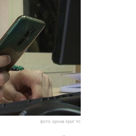
фото: архив Ариг Ус