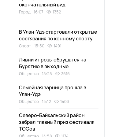
окончательный вид
Город
16:07
1352
В Улан-Удэ стартовали открытые
состязания по конному спорту
Спорт
15:50
1491
Ливни и грозы обрушатся на
Бурятию в выходные
Общество
15:25
3616
Семейная зарница прошла в
Улан-Удэ
Общество
15:12
1403
Северо-Байкальский район
забрал главный приз фестиваля
ТОСов
Общество
14:58
1174