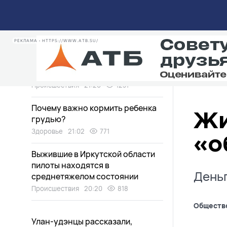
Уровень воды в Байкале
поднялся
Экология
22:02
889
РЕКЛАМА • HTTPS://WWW.ATB.SU/
«Земля ушла из-под ног»: по
чьей вине произошла авария в
Улан-Удэ?
Происшествия
21:20
1231
Почему важно кормить ребенка
Жи
грудью?
Здоровье
21:02
771
«о
Выжившие в Иркутской области
пилоты находятся в
Деньг
среднетяжелом состоянии
Происшествия
20:20
818
Обществ
Улан-удэнцы рассказали,