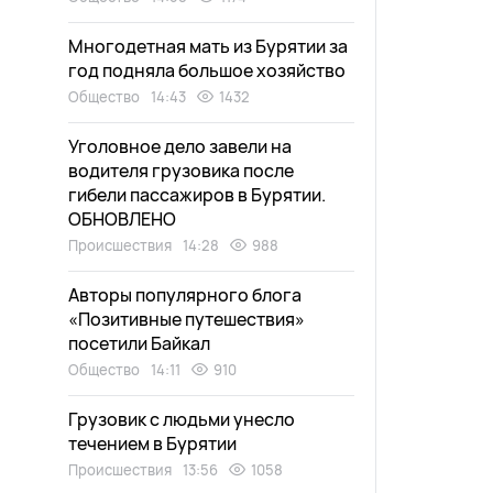
Многодетная мать из Бурятии за
год подняла большое хозяйство
Общество
14:43
1432
Уголовное дело завели на
водителя грузовика после
гибели пассажиров в Бурятии.
ОБНОВЛЕНО
Происшествия
14:28
988
Авторы популярного блога
«Позитивные путешествия»
посетили Байкал
Общество
14:11
910
Грузовик с людьми унесло
течением в Бурятии
Происшествия
13:56
1058