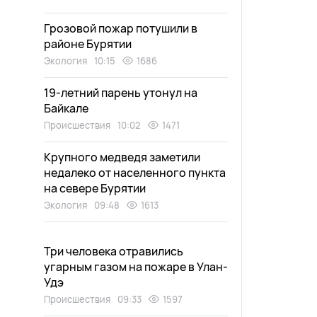
Грозовой пожар потушили в
районе Бурятии
Экология
10:15
1686
19-летний парень утонул на
Байкале
Происшествия
10:02
1471
Крупного медведя заметили
недалеко от населенного пункта
на севере Бурятии
Экология
09:48
1613
Три человека отравились
угарным газом на пожаре в Улан-
Удэ
Происшествия
09:33
1597