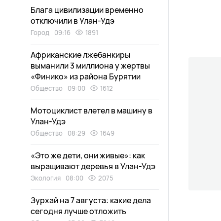
Блага цивилизации временно
отключили в Улан-Удэ
Город
09:16
1891
Африканские лжебанкиры
выманили 3 миллиона у жертвы
«Финико» из района Бурятии
Общество
09:00
1612
Мотоциклист влетел в машину в
Улан-Удэ
Общество
08:29
1649
«Это же дети, они живые»: как
выращивают деревья в Улан-Удэ
Экология
08:00
2075
Зурхай на 7 августа: какие дела
сегодня лучше отложить