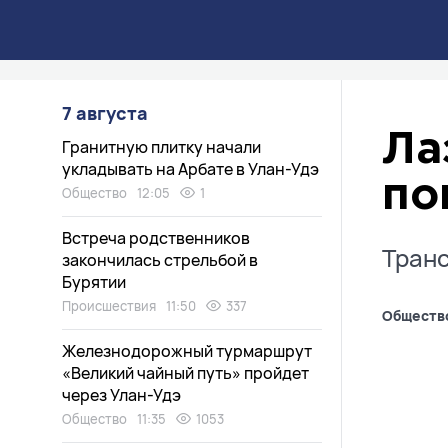
7 августа
Ла
Гранитную плитку начали
укладывать на Арбате в Улан-Удэ
по
Общество
12:05
1
Встреча родственников
Транс
закончилась стрельбой в
Бурятии
Происшествия
11:50
337
Обществ
Железнодорожный турмаршрут
«Великий чайный путь» пройдет
через Улан-Удэ
Общество
11:35
1053