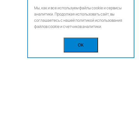
Мы, как и все используем файлы cookie и сервисы
аналитики. Продолжая использовать сайт, вы
соглашаетесь с нашей
политикой использования
файлов cookie и счетчиков аналитики.
OK
Бегущая строка
Реклама
Вакансии
Политика конфиденциальности