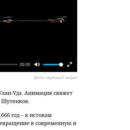
00:00
Mute
Enter
фото: скриншот видео
fullscreen
 Улан-Удэ. Анимация свяжет
ь Шутенков.
666 год – к истокам
превращение в современную и