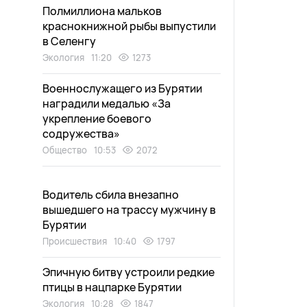
Полмиллиона мальков
краснокнижной рыбы выпустили
в Селенгу
Экология
11:20
1273
Военнослужащего из Бурятии
наградили медалью «За
укрепление боевого
содружества»
Общество
10:53
2072
Водитель сбила внезапно
вышедшего на трассу мужчину в
Бурятии
Происшествия
10:40
1797
Эпичную битву устроили редкие
птицы в нацпарке Бурятии
Экология
10:28
1847