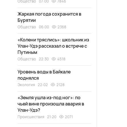
Общество
07:00
7846
Жаркая погода сохранится в
Бурятии
Общество
06:00
2368
«Колени тряслись»: школьник из
Улан-Удэ рассказал о встрече с
Путиным
Общество
22:30
4518
Уровень воды в Байкале
поднялся
Экология
22:02
2128
«Земля ушла из-под ног»: по
чьей вине произошла авария в
Улан-Удэ?
Происшествия
21:20
2071