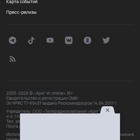
Карта событий
Пресс-релизы
2005–2026 © «Ариг Ус online» 18+
Свидетельство о регистрации СМИ
Эл №ФС 77-69437 выдано Роскомнадзором 14.04.2017 г.
Учредитель: ООО «Телерадиокомпания «Ариг Ус»,
и.о. главного редактора: Маханова О.Б.
Тел. peдakции: +7(3012)21-30-14,
Почта peдakции: editor@arigus.tv
Использование материалов только с письменного разрешения
редакции. При цитировании прямая активная ссылка на