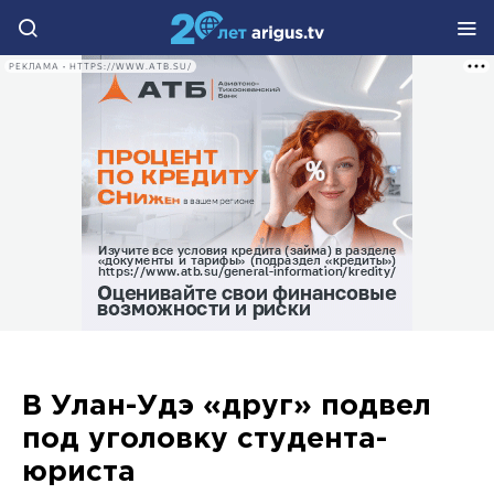
РЕКЛАМА • HTTPS://WWW.ATB.SU/
В Улан-Удэ «друг» подвел
под уголовку студента-
юриста