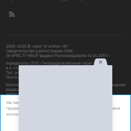
2005–2026 © «Ариг Ус online» 18+
Свидетельство о регистрации СМИ
Эл №ФС 77-69437 выдано Роскомнадзором 14.04.2017 г.
Учредитель: ООО «Телерадиокомпания «Ариг Ус»,
и.о. главного редактора: Маханова О.Б.
Тел. peдakции: +7(3012)21-30-14,
Почта peдakции: editor@arigus.tv
Использование материалов только с письменного разрешения
редакции. При цитировании прямая активная ссылка на
arigus.tv обязательна.
Мы, как и все используем файлы cookie и сервисы аналитики.
Продолжая использовать сайт, вы соглашаетесь с нашей
политикой
использования
файлов cookie и счетчиков аналитики.