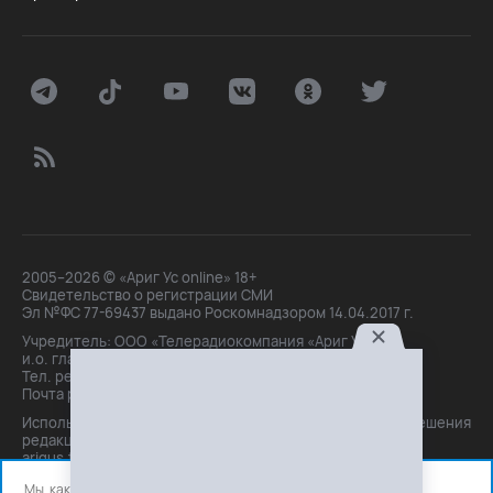
2005–2026 © «Ариг Ус online» 18+
Свидетельство о регистрации СМИ
Эл №ФС 77-69437 выдано Роскомнадзором 14.04.2017 г.
Учредитель: ООО «Телерадиокомпания «Ариг Ус»,
и.о. главного редактора: Маханова О.Б.
Тел. peдakции: +7(3012)21-30-14,
Почта peдakции: editor@arigus.tv
Использование материалов только с письменного разрешения
редакции. При цитировании прямая активная ссылка на
arigus.tv обязательна.
Мы, как и все используем файлы cookie и сервисы аналитики.