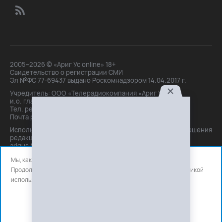
2005–2026 © «Ариг Ус online» 18+
Свидетельство о регистрации СМИ
Эл №ФС 77-69437 выдано Роскомнадзором 14.04.2017 г.
Учредитель: ООО «Телерадиокомпания «Ариг Ус»,
и.о. главного редактора: Маханова О.Б.
Тел. peдakции: +7(3012)21-30-14,
Почта peдakции: editor@arigus.tv
Использование материалов только с письменного разрешения
редакции. При цитировании прямая активная ссылка на
arigus.tv обязательна.
Мы, как и все используем файлы cookie и сервисы аналитики.
Продолжая использовать сайт, вы соглашаетесь с нашей
политикой
использования
файлов cookie и счетчиков аналитики.
OK