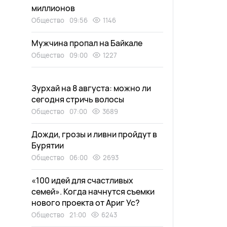
миллионов
Общество
09:56
1146
Мужчина пропал на Байкале
Общество
09:00
1227
Зурхай на 8 августа: можно ли
сегодня стричь волосы
Общество
07:00
3689
Дожди, грозы и ливни пройдут в
Бурятии
Общество
06:00
2693
«100 идей для счастливых
семей». Когда начнутся съемки
нового проекта от Ариг Ус?
Общество
21:00
6243