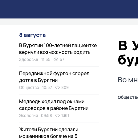
8 августа
В 
В Бурятии 100-летней пациентке
вернули возможность ходить
бу
Здоровье
11:55
57
Передвижной фургон сгорел
Во мн
дотла в Бурятии
Общество
10:57
809
Обществ
Медведь ходил под окнами
садоводов в районе Бурятии
Экология
09:58
1361
Жители Бурятии сделали
мошенников богаче на 5