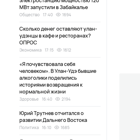
электростанцию мощностью 120
МВт запустили в Забайкалье
Общество
17:40
1694
Сколько денег оставляют улан-
удэнцы в кафе и ресторанах?
ОПРОС
Экономика
17:15
1612
«Я почувствовала себя
человеком». В Улан-Удэ бывшие
алкоголики поделились
историями возвращения к
нормальной жизни
Здоровье
16:40
2194
Юрий Трутнев отчитался о
развитии Дальнего Востока
Политика
16:10
1685