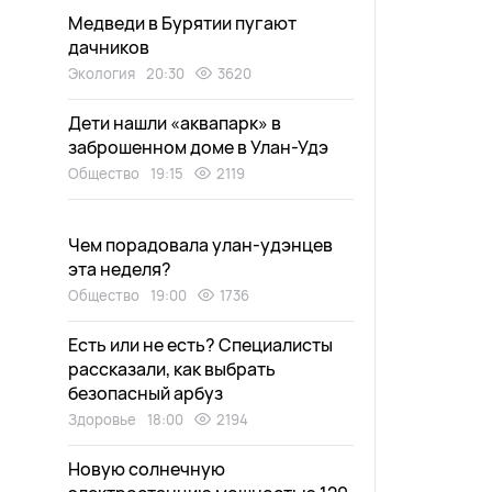
Медведи в Бурятии пугают
дачников
Экология
20:30
3620
Дети нашли «аквапарк» в
заброшенном доме в Улан-Удэ
Общество
19:15
2119
Чем порадовала улан-удэнцев
эта неделя?
Общество
19:00
1736
Есть или не есть? Специалисты
рассказали, как выбрать
безопасный арбуз
Здоровье
18:00
2194
Новую солнечную