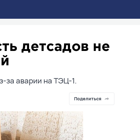
сть детсадов не
ей
з-за аварии на ТЭЦ-1.
Поделиться