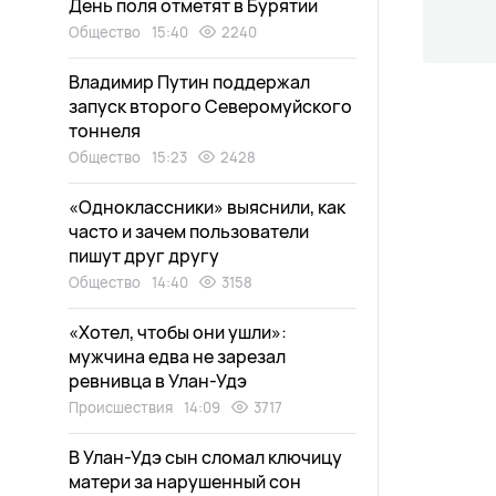
День поля отметят в Бурятии
Общество
15:40
2240
Владимир Путин поддержал
запуск второго Северомуйского
тоннеля
Общество
15:23
2428
«Одноклассники» выяснили, как
часто и зачем пользователи
пишут друг другу
Общество
14:40
3158
«Хотел, чтобы они ушли»:
мужчина едва не зарезал
ревнивца в Улан-Удэ
Происшествия
14:09
3717
В Улан-Удэ сын сломал ключицу
матери за нарушенный сон