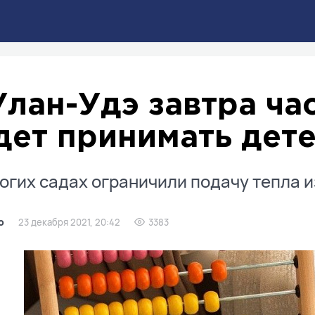
Улан-Удэ завтра ча
дет принимать дет
огих садах ограничили подачу тепла и
о
23 декабря 2021, 20:42
3383