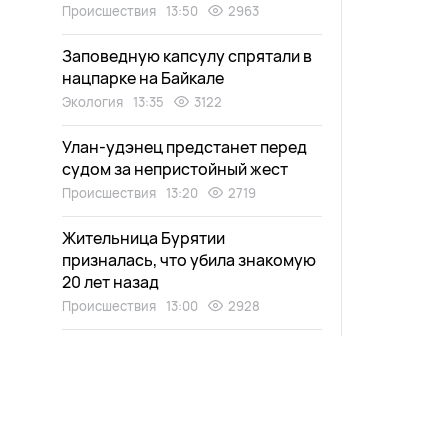
Происшествия
13:50
2963
Заповедную капсулу спрятали в
нацпарке на Байкале
Экология
13:35
3122
Улан-удэнец предстанет перед
судом за непристойный жест
Происшествия
13:20
2719
Жительница Бурятии
призналась, что убила знакомую
20 лет назад
Происшествия
13:00
2928
В Улан-Удэ прокладывают
инженерные сети для нового
путепровода
Город
12:39
3084