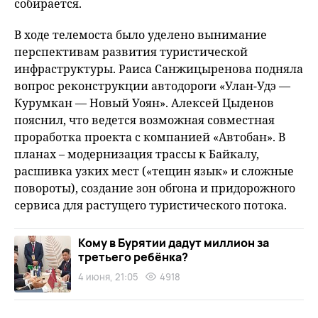
собирается.
В ходе телемоста было уделено вынимание
перспективам развития туристической
инфраструктуры. Раиса Санжицыренова подняла
вопрос реконструкции автодороги «Улан-Удэ —
Курумкан — Новый Уоян». Алексей Цыденов
пояснил, что ведется возможная совместная
проработка проекта с компанией «Автобан». В
планах – модернизация трассы к Байкалу,
расшивка узких мест («тещин язык» и сложные
повороты), создание зон обгона и придорожного
сервиса для растущего туристического потока.
Кому в Бурятии дадут миллион за
третьего ребёнка?
4 июня, 21:05
4918