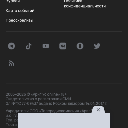
Зурхай
Политика
конфиденциальности
Карта событий
Пресс-релизы
2005–2026 © «Ариг Ус online» 18+
Свидетельство о регистрации СМИ
Эл №ФС 77-69437 выдано Роскомнадзором 14.04.2017 г.
Учредитель: ООО «Телерадиокомпания «Ариг Ус»,
и.о. главного редактора: Маханова О.Б.
Тел. peдakции: +7(3012)21-30-14,
Почта peдakции: editor@arigus.tv