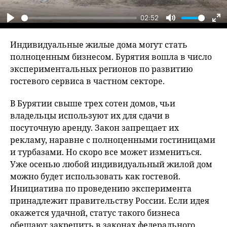
02:52
Play
Mute
En
fu
Индивидуальные жилые дома могут стать
полноценным бизнесом. Бурятия вошла в число
экспериментальных регионов по развитию
гостевого сервиса в частном секторе.
В Бурятии свыше трех сотен домов, чьи
владельцы используют их для сдачи в
посуточную аренду. Закон запрещает их
рекламу, наравне с полноценными гостиницами
и турбазами. Но скоро все может измениться.
Уже осенью любой индивидуальный жилой дом
можно будет использовать как гостевой.
Инициатива по проведению эксперимента
принадлежит правительству России. Если идея
окажется удачной, статус такого бизнеса
обещают закрепить в законах федерального