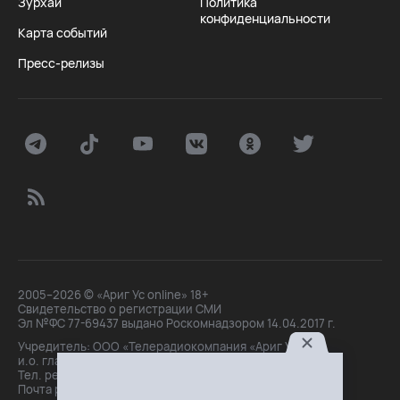
Зурхай
Политика
конфиденциальности
Карта событий
Пресс-релизы
2005–2026 © «Ариг Ус online» 18+
Свидетельство о регистрации СМИ
Эл №ФС 77-69437 выдано Роскомнадзором 14.04.2017 г.
Учредитель: ООО «Телерадиокомпания «Ариг Ус»,
и.о. главного редактора: Маханова О.Б.
Тел. peдakции: +7(3012)21-30-14,
Почта peдakции: editor@arigus.tv