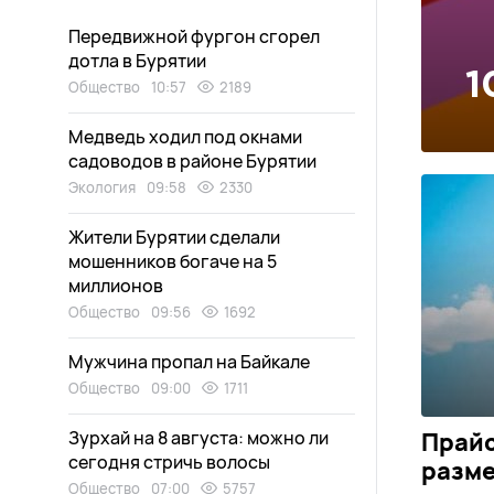
Передвижной фургон сгорел
дотла в Бурятии
1
Общество
10:57
2189
Медведь ходил под окнами
садоводов в районе Бурятии
Экология
09:58
2330
Жители Бурятии сделали
мошенников богаче на 5
миллионов
Общество
09:56
1692
Мужчина пропал на Байкале
Общество
09:00
1711
Зурхай на 8 августа: можно ли
Прайс
сегодня стричь волосы
разм
Общество
07:00
5757