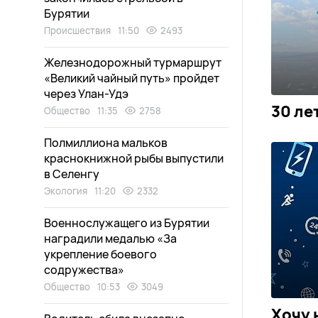
Бурятии
Происшествия
11:50
2493
Железнодорожный турмаршрут
«Великий чайный путь» пройдет
через Улан-Удэ
30 ле
Общество
11:35
2758
Полмиллиона мальков
краснокнижной рыбы выпустили
в Селенгу
Экология
11:20
2332
Военнослужащего из Бурятии
наградили медалью «За
укрепление боевого
содружества»
Общество
10:53
3049
Хочу 