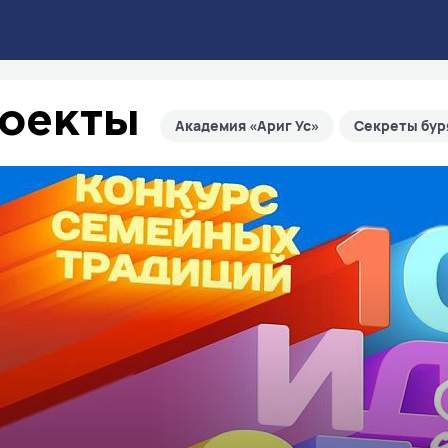
оекты
Академия «Ариг Ус»
Секреты бур