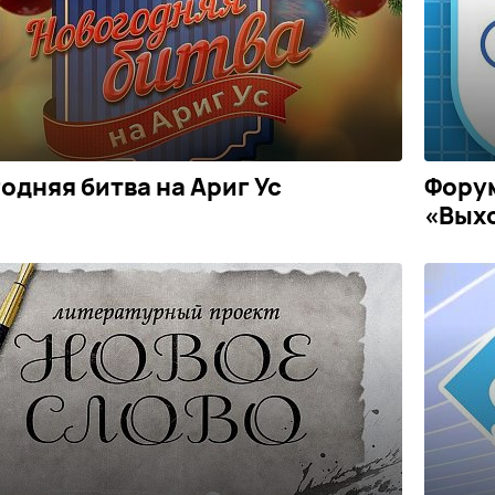
одняя битва на Ариг Ус
Форум
«Выхо