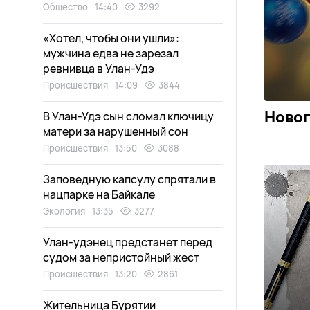
Общество
14:40
3292
«Хотел, чтобы они ушли»:
мужчина едва не зарезал
ревнивца в Улан-Удэ
Происшествия
14:09
3844
Новог
В Улан-Удэ сын сломал ключицу
матери за нарушенный сон
Происшествия
13:50
3088
Заповедную капсулу спрятали в
нацпарке на Байкале
Экология
13:35
3277
Улан-удэнец предстанет перед
судом за непристойный жест
Происшествия
13:20
2861
Жительница Бурятии