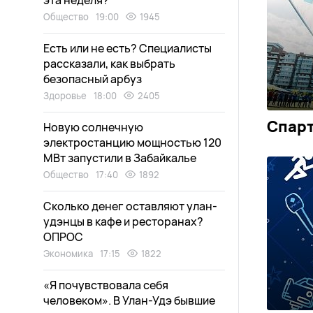
эта неделя?
Общество
19:00
1945
Есть или не есть? Специалисты
рассказали, как выбрать
безопасный арбуз
Здоровье
18:00
2405
Спарт
Новую солнечную
электростанцию мощностью 120
МВт запустили в Забайкалье
Общество
17:40
1892
Сколько денег оставляют улан-
удэнцы в кафе и ресторанах?
ОПРОС
Экономика
17:15
1822
«Я почувствовала себя
человеком». В Улан-Удэ бывшие