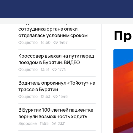
Удэ
Общество
15:49
1293
В Бурятии горе-мать, побившая
сотрудника органа опеки,
Пр
отделалась условным сроком
Общество
14:50
1467
Кроссовер выехал на пути перед
поездом в Бурятии. ВИДЕО
Общество
13:51
1774
Водитель опрокинул «Тойоту» на
трассе в Бурятии
Общество
12:53
1546
В Бурятии 100-летней пациентке
вернули возможность ходить
Здоровье
11:55
2331