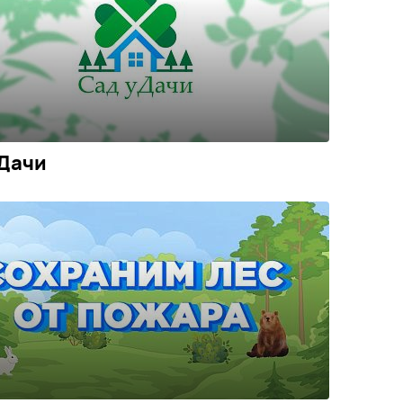
уДачи