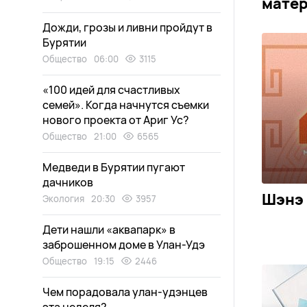
мате
Дожди, грозы и ливни пройдут в
Бурятии
Общество
06:00
3115
«100 идей для счастливых
семей». Когда начнутся съемки
нового проекта от Ариг Ус?
Общество
21:00
6565
Медведи в Бурятии пугают
дачников
Шэнэ 
Экология
20:30
3957
Дети нашли «аквапарк» в
заброшенном доме в Улан-Удэ
Общество
19:15
2446
Чем порадовала улан-удэнцев