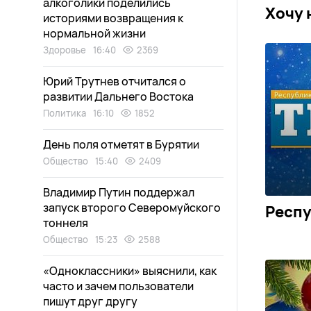
алкоголики поделились
Хочу 
историями возвращения к
нормальной жизни
Здоровье
16:40
2369
Юрий Трутнев отчитался о
развитии Дальнего Востока
Политика
16:10
1852
День поля отметят в Бурятии
Общество
15:40
2409
Владимир Путин поддержал
запуск второго Северомуйского
Респу
тоннеля
Общество
15:23
2588
«Одноклассники» выяснили, как
часто и зачем пользователи
пишут друг другу