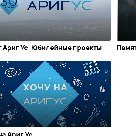
т Ариг Ус. Юбилейные проекты
Памят
на Ариг Ус