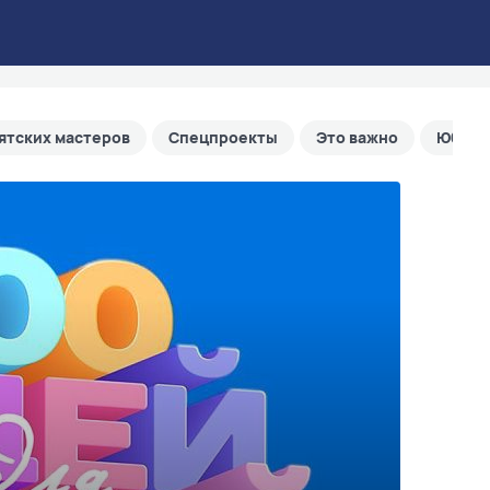
ятских мастеров
Спецпроекты
Это важно
Юбиле