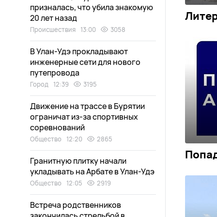
призналась, что убила знакомую
Литер
20 лет назад
Происшествия
13:00
3058
В Улан-Удэ прокладывают
инженерные сети для нового
путепровода
Город
12:39
3195
Движение на трассе в Бурятии
ограничат из-за спортивных
соревнований
Общество
12:20
2865
Попад
Гранитную плитку начали
укладывать на Арбате в Улан-Удэ
Общество
12:05
2919
Встреча родственников
закончилась стрельбой в