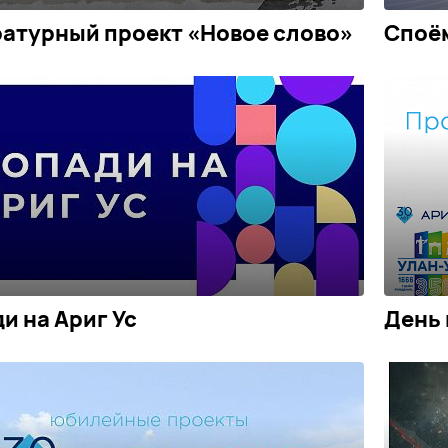
атурный проект «Новое слово»
Споём
и на Ариг Ус
День 