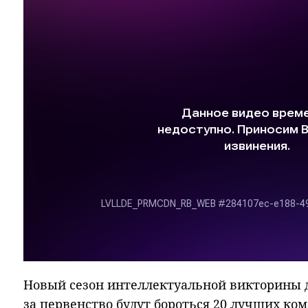
Новый сезон интеллектуальной викторины д
за первенство будут бороться 20 лучших ком