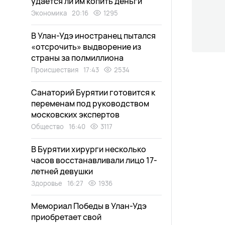
удается ли им копить деньги
Экономика
20:16
1295
В Улан-Удэ иностранец пытался
«отсрочить» выдворение из
страны за полмиллиона
Происшествия
17:43
2534
Санаторий Бурятии готовится к
переменам под руководством
московских экспертов
Общество
16:40
3117
В Бурятии хирурги несколько
часов восстанавливали лицо 17-
летней девушки
Здоровье
16:27
1936
Мемориал Победы в Улан-Удэ
приобретает свой