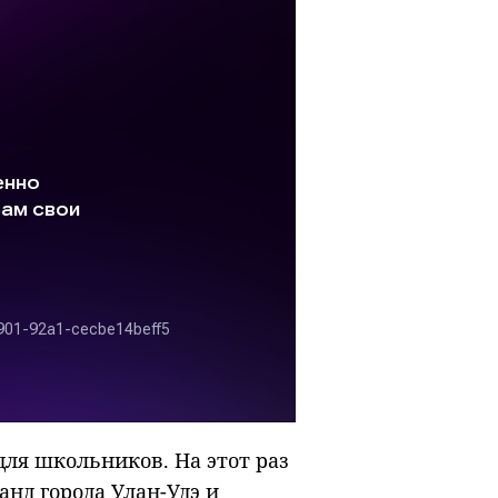
ля школьников. На этот раз
анд города Улан-Удэ и