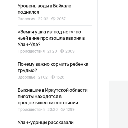
Уровень воды в Байкале
поднялся
Экология
22:02
2067
«Земля ушла из-под ног»: по
чьей вине произошла авария в
Улан-Удэ?
Происшествия
21:20
2009
Почему важно кормить ребенка
грудью?
Здоровье
21:02
1326
Выжившие в Иркутской области
пилоты находятся в
среднетяжелом состоянии
Происшествия
20:20
1299
Улан-удэнцы рассказали,