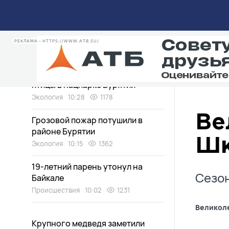
Водитель сбила внезапно
вышедшего на трассу мужчину в
Бурятии
РЕКЛАМА • HTTPS://WWW.ATB.SU/
Происшествия
10:40
552
Эпичную битву устроили редкие
птицы в нацпарке Бурятии
Экология
10:28
1178
Ве
Грозовой пожар потушили в
районе Бурятии
Шк
Экология
10:15
1362
19-летний парень утонул на
Сезон
Байкале
Происшествия
10:02
1231
Великол
Крупного медведя заметили