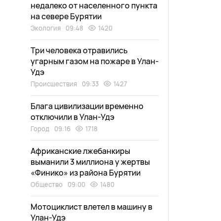
недалеко от населенного пункта
на севере Бурятии
Экология
09:48
1420
Три человека отравились
угарным газом на пожаре в Улан-
Удэ
Происшествия
09:33
1427
Блага цивилизации временно
отключили в Улан-Удэ
Город
09:16
1718
Африканские лжебанкиры
выманили 3 миллиона у жертвы
«Финико» из района Бурятии
Общество
09:00
1480
Мотоциклист влетел в машину в
Улан-Удэ