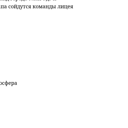
апа сойдутся команды лицея
осфера