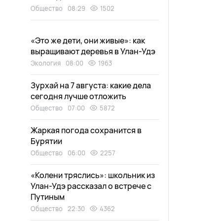
Общество
08:29
1502
«Это же дети, они живые»: как
выращивают деревья в Улан-Удэ
Экология
08:00
1963
Зурхай на 7 августа: какие дела
сегодня лучше отложить
Общество
07:00
5872
Жаркая погода сохранится в
Бурятии
Общество
06:00
2257
«Колени тряслись»: школьник из
Улан-Удэ рассказал о встрече с
Путиным
Общество
22:30
4362