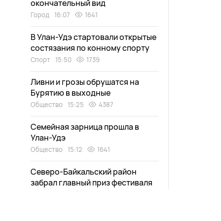
окончательный вид
Город
16:07
1641
В Улан-Удэ стартовали открытые
состязания по конному спорту
Спорт
15:50
1739
Ливни и грозы обрушатся на
Бурятию в выходные
Общество
15:25
4387
Семейная зарница прошла в
Улан-Удэ
Общество
15:12
1641
Северо-Байкальский район
забрал главный приз фестиваля
ТОСов
Общество
14:58
1393