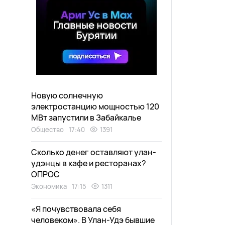
Новую солнечную
электростанцию мощностью 120
МВт запустили в Забайкалье
Общество
17:40
1391
Сколько денег оставляют улан-
удэнцы в кафе и ресторанах?
ОПРОС
Экономика
17:15
1311
«Я почувствовала себя
человеком». В Улан-Удэ бывшие