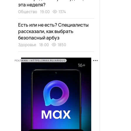
эта неделя?
Общество
19:00
1374
Есть или не есть? Специалисты
рассказали, как выбрать
безопасный арбуз
Здоровье
18:00
1850
РЕКЛАМА • HTTPS://MAX.RU/ARIGUS