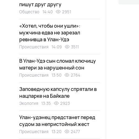
пишут друг другу
Общество
14:40
2951
«Хотел, чтобы они ушли»:
мужчина едва не зарезал
ревнивца в Улан-Удэ
Происшествия
14:09
3511
В Улан-Удэ сын сломал ключицу
матери за нарушенный сон
Происшествия
13:50
2764
Заповедную капсулу спрятали в
нацпарке на Байкале
Экология
13:35
2923
Улан-удэнец предстанет перед
судом за непристойный жест
Происшествия
13:20
2477