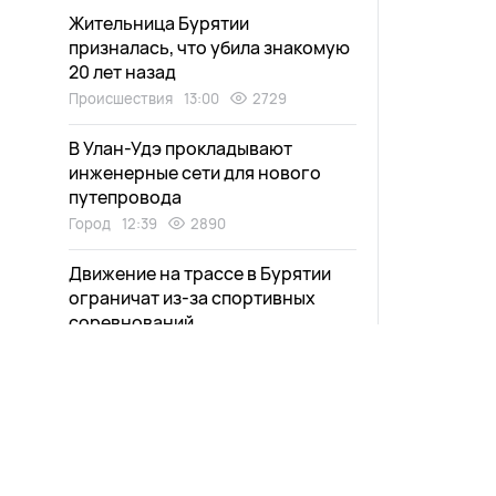
Жительница Бурятии
призналась, что убила знакомую
20 лет назад
Происшествия
13:00
2729
В Улан-Удэ прокладывают
инженерные сети для нового
путепровода
Город
12:39
2890
Движение на трассе в Бурятии
ограничат из-за спортивных
соревнований
Общество
12:20
2568
Гранитную плитку начали
укладывать на Арбате в Улан-Удэ
Общество
12:05
2656
Новости
Афиша