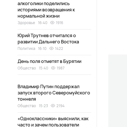
алкоголики поделились
историями возвращения к
нормальной жизни
Здоровье
16:40
1916
Юрий Трутнев отчитался о
развитии Дальнего Востока
Политика
16:10
1422
День поля отметят в Бурятии
Общество
15:40
1987
Владимир Путин поддержал
запуск второго Северомуйского
тоннеля
Общество
15:23
2194
«Одноклассники» выяснили, как
часто и зачем пользователи