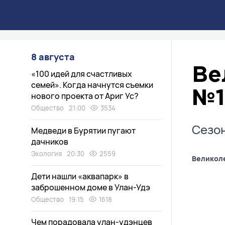
8 августа
Ве
«100 идей для счастливых
семей». Когда начнутся съемки
№1
нового проекта от Ариг Ус?
Общество
21:00
3534
Сезон
Медведи в Бурятии пугают
дачников
Экология
20:30
2559
Великол
Дети нашли «аквапарк» в
заброшенном доме в Улан-Удэ
Общество
19:15
1618
Чем порадовала улан-удэнцев