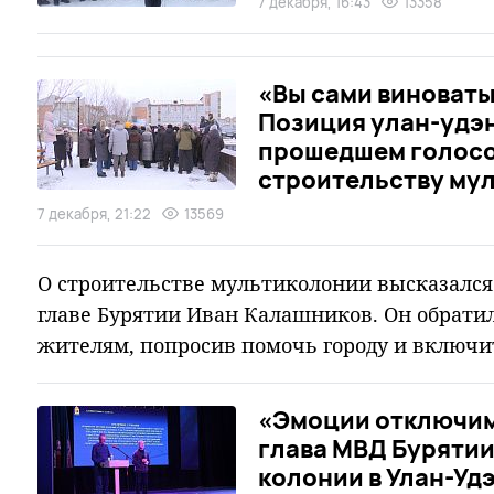
7 декабря, 16:43
13358
«Вы сами виноваты
Позиция улан-удэн
прошедшем голосо
строительству му
7 декабря, 21:22
13569
О строительстве мультиколонии высказался
главе Бурятии Иван Калашников. Он обрати
жителям, попросив помочь городу и включи
«Эмоции отключим,
глава МВД Бурятии
колонии в Улан-Уд