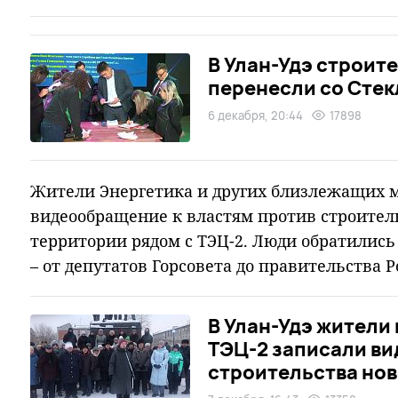
В Улан-Удэ строит
перенесли со Стек
6 декабря, 20:44
17898
Жители Энергетика и других близлежащих 
видеообращение к властям против строител
территории рядом с ТЭЦ-2. Люди обратились
– от депутатов Горсовета до правительства Р
В Улан-Удэ жители
ТЭЦ-2 записали в
строительства но