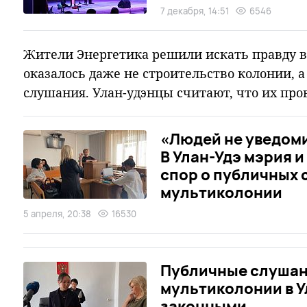
7 декабря, 14:51
6546
Жители Энергетика решили искать правду в 
оказалось даже не строительство колонии,
слушания. Улан-удэнцы считают, что их про
«Людей не уведом
В Улан-Удэ мэрия 
спор о публичных 
мультиколонии
5 апреля, 20:38
16530
Публичные слушан
мультиколонии в У
законными