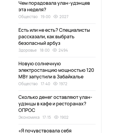
Чем порадовала улан-удэнцев
эта неделя?
Общество
19:00
2027
Есть или не есть? Специалисты
рассказали, как выбрать
безопасный арбуз
Здоровье
18:00
2494
Новую солнечную
электростанцию мощностью 120
МВт запустили в Забайкалье
Общество
17:40
1972
Сколько денег оставляют улан-
удэнцы в кафе и ресторанах?
ОПРОС
Экономика
17:15
1902
«Я почувствовала себя