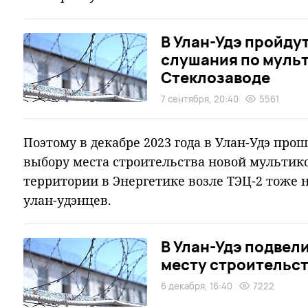
В Улан-Удэ пройду
слушания по муль
Стеклозаводе
7 сентября, 20:40
5561
Поэтому в декабре 2023 года в Улан-Удэ пр
выбору места строительства новой мультик
территории в Энергетике возле ТЭЦ-2 тоже н
улан-удэнцев.
В Улан-Удэ подвел
месту строительс
6 декабря, 16:40
7222