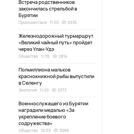
Встреча родственников
закончилась стрельбой в
Бурятии
Происшествия
11:50
2536
Железнодорожный турмаршрут
«Великий чайный путь» пройдет
через Улан-Удэ
Общество
11:35
2814
Полмиллиона мальков
краснокнижной рыбы выпустили
в Селенгу
Экология
11:20
2373
Военнослужащего из Бурятии
наградили медалью «За
укрепление боевого
содружества»
Общество
10:53
3088