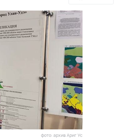
фото: архив Ариг Ус