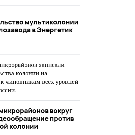
ельство мультиколонии
лозавода в Энергетик
микрорайонов записали
ьства колонии на
 к чиновникам всех уровней
оссии.
 микрорайонов вокруг
идеообращение против
вой колонии