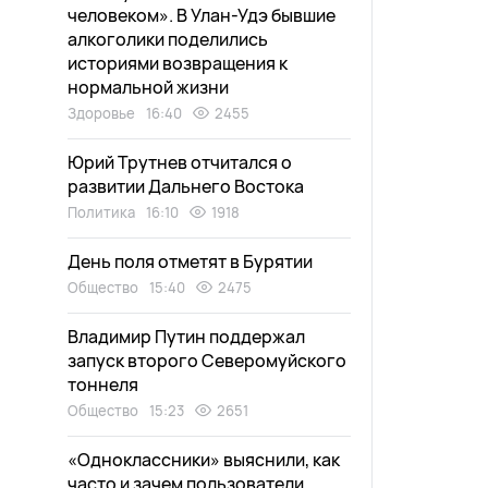
человеком». В Улан-Удэ бывшие
алкоголики поделились
историями возвращения к
нормальной жизни
Здоровье
16:40
2455
Юрий Трутнев отчитался о
развитии Дальнего Востока
Политика
16:10
1918
День поля отметят в Бурятии
Общество
15:40
2475
Владимир Путин поддержал
запуск второго Северомуйского
тоннеля
Общество
15:23
2651
«Одноклассники» выяснили, как
часто и зачем пользователи