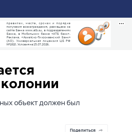
ается
иколонии
ных объект должен был
Поделиться