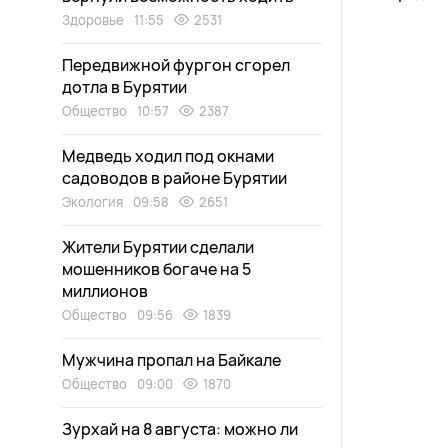
Здоровье
11:55
2531
Передвижной фургон сгорел
дотла в Бурятии
Общество
10:57
2387
Медведь ходил под окнами
садоводов в районе Бурятии
Экология
09:58
2651
Жители Бурятии сделали
мошенников богаче на 5
миллионов
Общество
09:56
1839
Мужчина пропал на Байкале
Общество
09:00
1870
Зурхай на 8 августа: можно ли