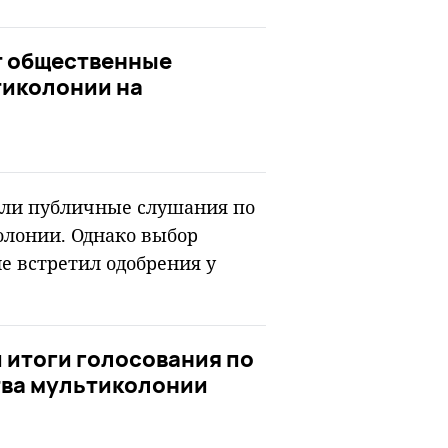
т общественные
тиколонии на
ошли публичные слушания по
олонии. Однако выбор
е встретил одобрения у
и итоги голосования по
тва мультиколонии