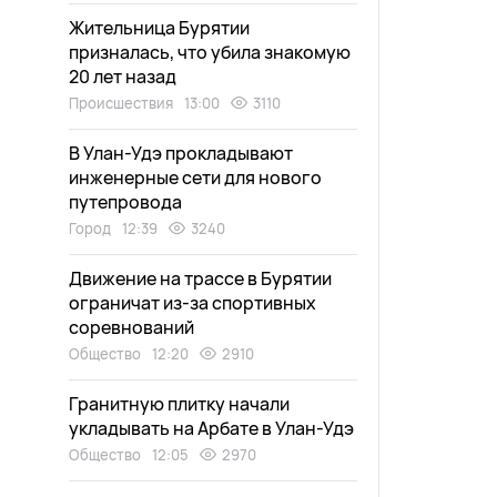
Жительница Бурятии
призналась, что убила знакомую
20 лет назад
Происшествия
13:00
3110
В Улан-Удэ прокладывают
инженерные сети для нового
путепровода
Город
12:39
3240
Движение на трассе в Бурятии
ограничат из-за спортивных
соревнований
Общество
12:20
2910
Гранитную плитку начали
укладывать на Арбате в Улан-Удэ
Общество
12:05
2970