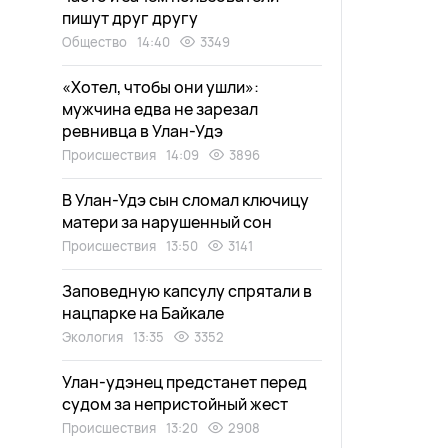
пишут друг другу
Общество
14:40
3349
«Хотел, чтобы они ушли»:
мужчина едва не зарезал
ревнивца в Улан-Удэ
Происшествия
14:09
3896
В Улан-Удэ сын сломал ключицу
матери за нарушенный сон
Происшествия
13:50
3141
Заповедную капсулу спрятали в
нацпарке на Байкале
Экология
13:35
3352
Улан-удэнец предстанет перед
судом за непристойный жест
Происшествия
13:20
2908