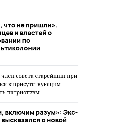
, что не пришли».
цев и властей о
вании по
льтиколонии
 член совета старейшин при
лся к присутствующим
ть патриотизм.
 включим разум»: Экс-
 высказался о новой
э