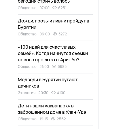
сегодня стричь волосы
Общество
07:00
6251
Дожди, грозы и ливни пройдут в
Бурятии
Общество
06:00
3272
«100 идей для счастливых
семей». Когда начнутся съемки
нового проекта от Ариг Ус?
Общество
21:00
6685
Медведи в Бурятии пугают
дачников
Экология
20:30
4100
Дети нашли «аквапарк» в
заброшенном доме в Улан-Удэ
Общество
19:15
2562