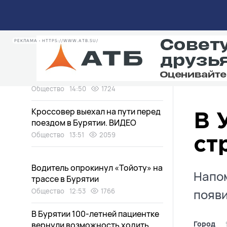
пешеходном переходе в Улан-
Удэ
Общество
15:49
1612
РЕКЛАМА • HTTPS://WWW.ATB.SU/
В Бурятии горе-мать, побившая
сотрудника органа опеки,
отделалась условным сроком
Общество
14:50
1724
Кроссовер выехал на пути перед
В 
поездом в Бурятии. ВИДЕО
Общество
13:51
2059
ст
Водитель опрокинул «Тойоту» на
Напом
трассе в Бурятии
появи
Общество
12:53
1766
В Бурятии 100-летней пациентке
Город
вернули возможность ходить