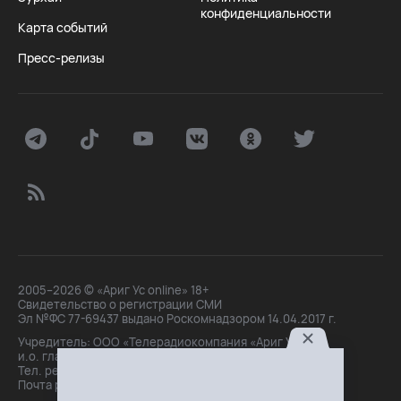
конфиденциальности
Карта событий
Пресс-релизы
2005–2026 © «Ариг Ус online» 18+
Свидетельство о регистрации СМИ
Эл №ФС 77-69437 выдано Роскомнадзором 14.04.2017 г.
Учредитель: ООО «Телерадиокомпания «Ариг Ус»,
и.о. главного редактора: Маханова О.Б.
Тел. peдakции: +7(3012)21-30-14,
Почта peдakции: editor@arigus.tv