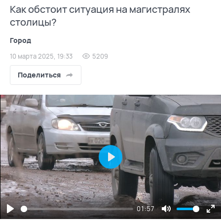
Как обстоит ситуация на магистралях
столицы?
Город
10 марта 2025, 19:33
5209
Поделиться
Play
01:57
Play
Mute
En