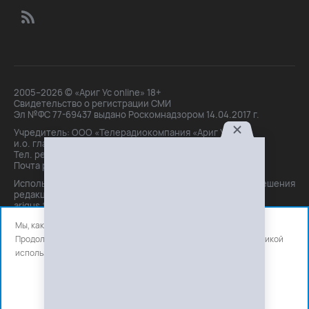
2005–2026 © «Ариг Ус online» 18+
Свидетельство о регистрации СМИ
Эл №ФС 77-69437 выдано Роскомнадзором 14.04.2017 г.
Учредитель: ООО «Телерадиокомпания «Ариг Ус»,
и.о. главного редактора: Маханова О.Б.
Тел. peдakции: +7(3012)21-30-14,
Почта peдakции: editor@arigus.tv
Использование материалов только с письменного разрешения
редакции. При цитировании прямая активная ссылка на
arigus.tv обязательна.
Мы, как и все используем файлы cookie и сервисы аналитики.
Продолжая использовать сайт, вы соглашаетесь с нашей
политикой
использования
файлов cookie и счетчиков аналитики.
OK