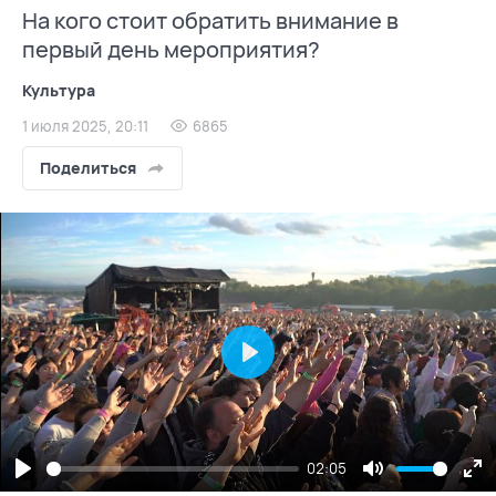
На кого стоит обратить внимание в
первый день мероприятия?
Культура
1 июля 2025, 20:11
6865
Поделиться
Play
02:05
Play
Mute
En